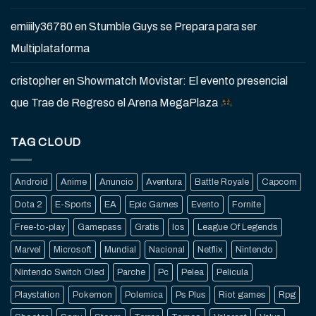
emiiily36780
en
Stumble Guys se Prepara para ser
Multiplataforma
cristopher
en
Showmatch Movistar: El evento presencial
que Trae de Regreso el Arena MegaPlaza
TAG CLOUD
Android
Anime
Anuncio
Aventura
Battle Royale
Capcom
Dota 2
E-Sports
EA
Epic Games
Evento
Fornite
Free-to-play
Gamepass
Gratis
Ios
League Of Legends
Marvel
Microsoft
Mundial
Nacional
Netflix
Nintendo
Nintendo Switch Oled
Parche
Pc
Pelea
Pelicula
Playstation
Pokemon
Polemica
Ps Plus
Riot games
Rpg