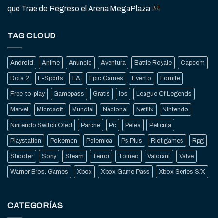
que Trae de Regreso el Arena MegaPlaza
TAG CLOUD
Android
Anime
Anuncio
Aventura
Battle Royale
Capcom
Dota 2
E-Sports
EA
Epic Games
Evento
Fornite
Free-to-play
Gamepass
Gratis
Ios
League Of Legends
Marvel
Microsoft
Mundial
Nacional
Netflix
Nintendo
Nintendo Switch Oled
Parche
Pc
Pelea
Pelicula
Playstation
Pokemon
Polemica
Ps Plus
Riot games
Rpg
Shooter
Sony
Steam
Terror
Torneo
Valorant
Valve
Warner Bros. Games
Xbox
Xbox Game Pass
Xbox Series S/X
CATEGORÍAS