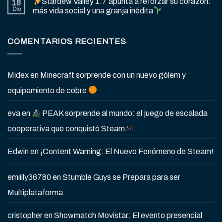
Stardew Valley 1.7 apunta a reforzar su corazón:
18
Dic
más vida social y una granja inédita
COMENTARIOS RECIENTES
Midex
en
Minecraft sorprende con un nuevo gólem y
equipamiento de cobre
eva
en
PEAK sorprende al mundo: el juego de escalada
cooperativa que conquistó Steam
Edwin
en
¡Content Warning: El Nuevo Fenómeno de Steam!
emiiily36780
en
Stumble Guys se Prepara para ser
Multiplataforma
cristopher
en
Showmatch Movistar: El evento presencial