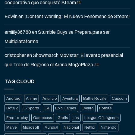
cooperativa que conquistó Steam
Edwin
en
¡Content Warning: El Nuevo Fenómeno de Steam!
emiiily36780
en
Stumble Guys se Prepara para ser
Multiplataforma
cristopher
en
Showmatch Movistar: El evento presencial
que Trae de Regreso el Arena MegaPlaza
TAG CLOUD
Android
Anime
Anuncio
Aventura
Battle Royale
Capcom
Dota 2
E-Sports
EA
Epic Games
Evento
Fornite
Free-to-play
Gamepass
Gratis
Ios
League Of Legends
Marvel
Microsoft
Mundial
Nacional
Netflix
Nintendo