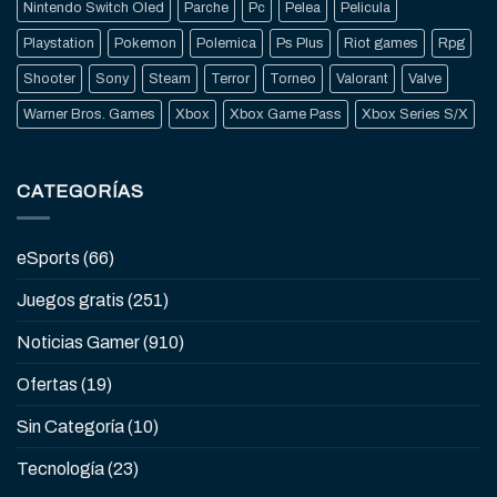
Nintendo Switch Oled
Parche
Pc
Pelea
Pelicula
Playstation
Pokemon
Polemica
Ps Plus
Riot games
Rpg
Shooter
Sony
Steam
Terror
Torneo
Valorant
Valve
Warner Bros. Games
Xbox
Xbox Game Pass
Xbox Series S/X
CATEGORÍAS
eSports
(66)
Juegos gratis
(251)
Noticias Gamer
(910)
Ofertas
(19)
Sin Categoría
(10)
Tecnología
(23)