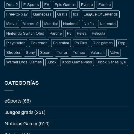
Dota 2
E-Sports
EA
Epic Games
Evento
Fornite
Free-to-play
Gamepass
Gratis
Ios
League Of Legends
Marvel
Microsoft
Mundial
Nacional
Netflix
Nintendo
Nintendo Switch Oled
Parche
Pc
Pelea
Pelicula
Playstation
Pokemon
Polemica
Ps Plus
Riot games
Rpg
Shooter
Sony
Steam
Terror
Torneo
Valorant
Valve
Warner Bros. Games
Xbox
Xbox Game Pass
Xbox Series S/X
CATEGORÍAS
eSports
(66)
Juegos gratis
(251)
Noticias Gamer
(910)