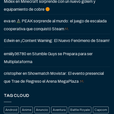
Midex
en
Minecraft sorprende con un nuevo gólem y
equipamiento de cobre
eva
en
PEAK sorprende al mundo: el juego de escalada
cooperativa que conquistó Steam
Edwin
en
¡Content Warning: El Nuevo Fenómeno de Steam!
emiiily36780
en
Stumble Guys se Prepara para ser
Multiplataforma
cristopher
en
Showmatch Movistar: El evento presencial
que Trae de Regreso el Arena MegaPlaza
TAG CLOUD
Android
Anime
Anuncio
Aventura
Battle Royale
Capcom