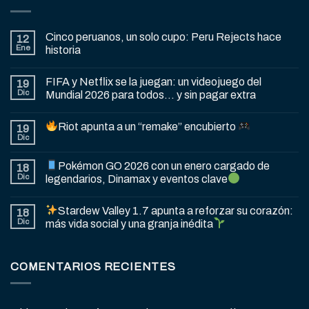
Cinco peruanos, un solo cupo: Peru Rejects hace
12
Ene
historia
FIFA y Netflix se la juegan: un videojuego del
19
Dic
Mundial 2026 para todos… y sin pagar extra
Riot apunta a un “remake” encubierto
19
Dic
Pokémon GO 2026 con un enero cargado de
18
Dic
legendarios, Dinamax y eventos clave
Stardew Valley 1.7 apunta a reforzar su corazón:
18
Dic
más vida social y una granja inédita
COMENTARIOS RECIENTES