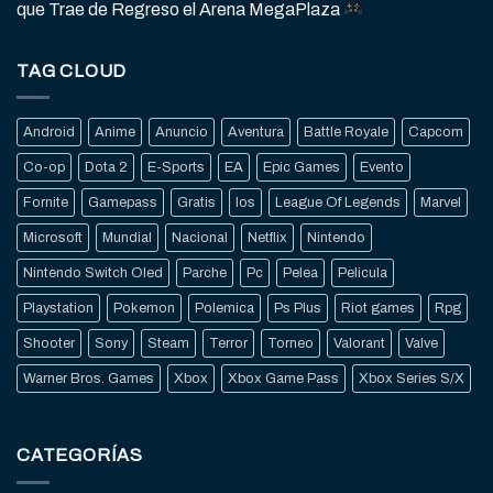
que Trae de Regreso el Arena MegaPlaza
TAG CLOUD
Android
Anime
Anuncio
Aventura
Battle Royale
Capcom
Co-op
Dota 2
E-Sports
EA
Epic Games
Evento
Fornite
Gamepass
Gratis
Ios
League Of Legends
Marvel
Microsoft
Mundial
Nacional
Netflix
Nintendo
Nintendo Switch Oled
Parche
Pc
Pelea
Pelicula
Playstation
Pokemon
Polemica
Ps Plus
Riot games
Rpg
Shooter
Sony
Steam
Terror
Torneo
Valorant
Valve
Warner Bros. Games
Xbox
Xbox Game Pass
Xbox Series S/X
CATEGORÍAS