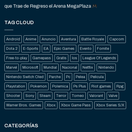
que Trae de Regreso el Arena MegaPlaza
TAG CLOUD
Android
Anime
Anuncio
Aventura
Battle Royale
Capcom
Dota 2
E-Sports
EA
Epic Games
Evento
Fornite
Free-to-play
Gamepass
Gratis
Ios
League Of Legends
Marvel
Microsoft
Mundial
Nacional
Netflix
Nintendo
Nintendo Switch Oled
Parche
Pc
Pelea
Pelicula
Playstation
Pokemon
Polemica
Ps Plus
Riot games
Rpg
Shooter
Sony
Steam
Terror
Torneo
Valorant
Valve
Warner Bros. Games
Xbox
Xbox Game Pass
Xbox Series S/X
CATEGORÍAS