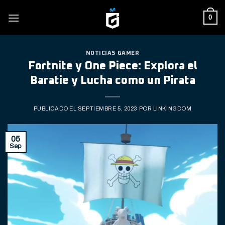
Skip
0
to
content
NOTICIAS GAMER
Fortnite y One Piece: Explora el
Baratie y Lucha como un Pirata
PUBLICADO EL
SEPTIEMBRE 5, 2023
POR
LINKINGDOM
05
Sep