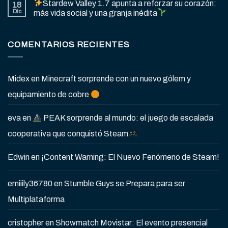
Stardew Valley 1.7 apunta a reforzar su corazón:
18
Dic
más vida social y una granja inédita
COMENTARIOS RECIENTES
Midex
en
Minecraft sorprende con un nuevo gólem y
equipamiento de cobre
eva
en
PEAK sorprende al mundo: el juego de escalada
cooperativa que conquistó Steam
Edwin
en
¡Content Warning: El Nuevo Fenómeno de Steam!
emiiily36780
en
Stumble Guys se Prepara para ser
Multiplataforma
cristopher
en
Showmatch Movistar: El evento presencial