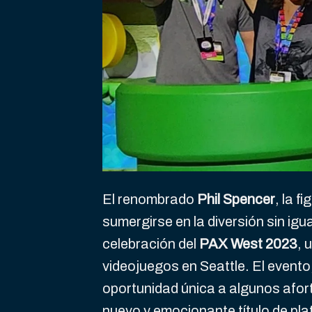
El renombrado
Phil Spencer
, la f
sumergirse en la diversión sin igu
celebración del
PAX West 2023
, 
videojuegos en Seattle. El event
oportunidad única a algunos afor
nuevo y emocionante título de pl