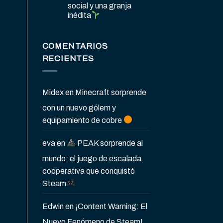
social y una granja
inédita
COMENTARIOS
RECIENTES
Midex
en
Minecraft sorprende
con un nuevo gólem y
equipamiento de cobre
eva
en
PEAK sorprende al
mundo: el juego de escalada
cooperativa que conquistó
Steam
Edwin
en
¡Content Warning: El
Nuevo Fenómeno de Steam!