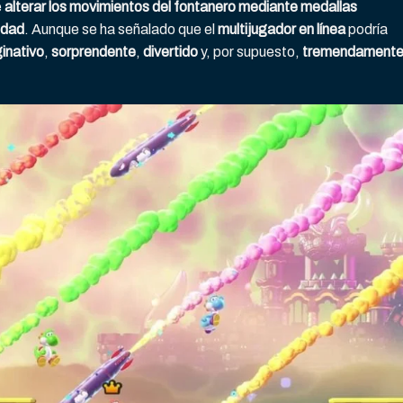
e
alterar los movimientos del fontanero mediante medallas
idad
. Aunque se ha señalado que el
multijugador en línea
podría
inativo
,
sorprendente
,
divertido
y, por supuesto,
tremendament