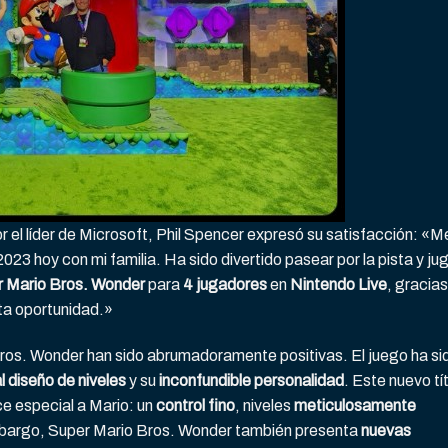
el líder de Microsoft, Phil Spencer expresó su satisfacción: «Me
23 hoy con mi familia. Ha sido divertido pasear por la pista y jug
 Mario Bros. Wonder
para
4 jugadores
en
Nintendo Live
, gracias
ta oportunidad.»
ros. Wonder han sido abrumadoramente positivas. El juego ha si
l diseño de niveles
y su
inconfundible personalidad
. Este nuevo tí
ce especial a Mario: un
control fino
, niveles
meticulosamente
mbargo, Super Mario Bros. Wonder también presenta
nuevas