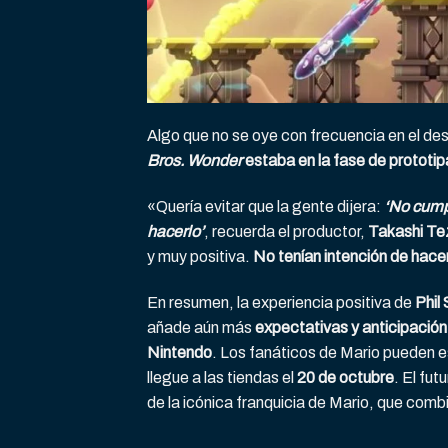
Algo que no se oye con frecuencia en el des
Bros.
Wonder
estaba en la fase de prototip
«Quería evitar que la gente dijera:
‘No cump
hacerlo’
, recuerda el productor,
Takashi Te
y muy positiva.
No tenían intención de hace
En resumen, la experiencia positiva de
Phil
añade aún más
expectativas y anticipación
Nintendo
. Los fanáticos de Mario pueden es
llegue a las tiendas el
20 de octubre
. El fu
de la icónica franquicia de Mario, que com