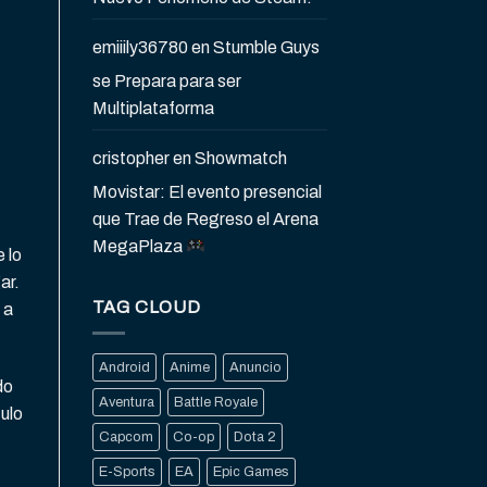
emiiily36780
en
Stumble Guys
se Prepara para ser
Multiplataforma
cristopher
en
Showmatch
Movistar: El evento presencial
que Trae de Regreso el Arena
MegaPlaza
 lo
ar.
TAG CLOUD
 a
Android
Anime
Anuncio
do
Aventura
Battle Royale
tulo
Capcom
Co-op
Dota 2
E-Sports
EA
Epic Games