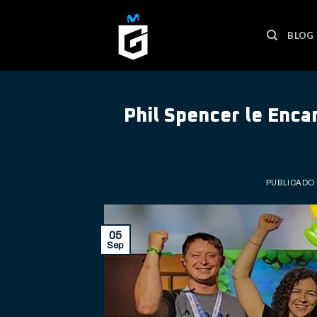
Skip
to
BLOG
content
Phil Spencer le Enc
PUBLICADO
05
Sep