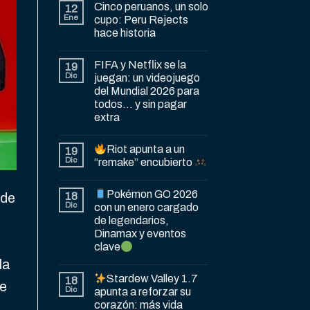
Cinco peruanos, un solo
12
Ene
cupo: Peru Rejects
hace historia
FIFA y Netflix se la
19
Dic
juegan: un videojuego
del Mundial 2026 para
todos… y sin pagar
extra
Riot apunta a un
19
Dic
“remake” encubierto
Pokémon GO 2026
18
 de
Dic
con un enero cargado
de legendarios,
Dinamax y eventos
clave
la
Stardew Valley 1.7
18
te
Dic
apunta a reforzar su
corazón: más vida