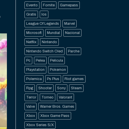
Evento
Fornite
Gamepass
Gratis
Ios
e
League Of Legends
Marvel
Microsoft
Mundial
Nacional
Netflix
Nintendo
Nintendo Switch Oled
Parche
Pc
Pelea
Pelicula
Playstation
Pokemon
Polemica
Ps Plus
Riot games
Rpg
Shooter
Sony
Steam
Terror
Torneo
Valorant
Valve
Warner Bros. Games
Xbox
Xbox Game Pass
Xbox Series S/X