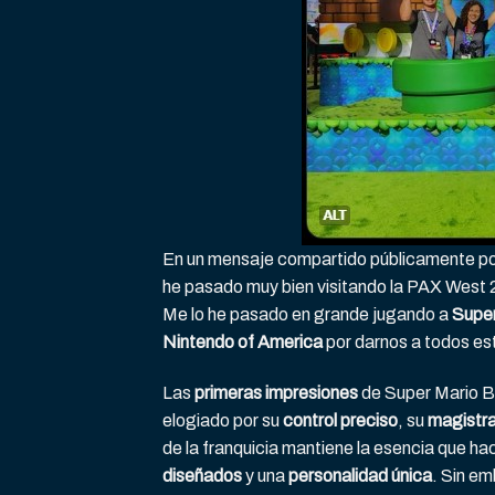
En un mensaje compartido públicamente por 
he pasado muy bien visitando la PAX West 20
Me lo he pasado en grande jugando a
Super
Nintendo of America
por darnos a todos es
Las
primeras impresiones
de Super Mario B
elogiado por su
control preciso
, su
magistra
de la franquicia mantiene la esencia que ha
diseñados
y una
personalidad única
. Sin e