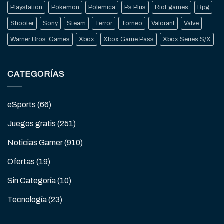
Playstation
Pokemon
Polemica
Ps Plus
Riot games
Rpg
Shooter
Sony
Steam
Terror
Torneo
Valorant
Valve
Warner Bros. Games
Xbox
Xbox Game Pass
Xbox Series S/X
CATEGORÍAS
eSports
(66)
Juegos gratis
(251)
Noticias Gamer
(910)
Ofertas
(19)
Sin Categoría
(10)
Tecnología
(23)