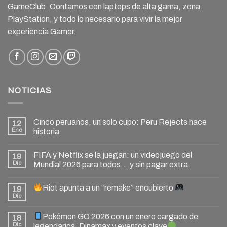
GameClub. Contamos con laptops de alta gama, zona
PlayStation, y todo lo necesario para vivir la mejor
experiencia Gamer.
NOTICIAS
Cinco peruanos, un solo cupo: Peru Rejects hace
12
Ene
historia
FIFA y Netflix se la juegan: un videojuego del
19
Dic
Mundial 2026 para todos… y sin pagar extra
Riot apunta a un “remake” encubierto
19
Dic
Pokémon GO 2026 con un enero cargado de
18
Dic
legendarios, Dinamax y eventos clave