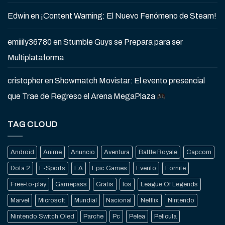
Edwin
en
¡Content Warning: El Nuevo Fenómeno de Steam!
emiiily36780
en
Stumble Guys se Prepara para ser
Multiplataforma
cristopher
en
Showmatch Movistar: El evento presencial
que Trae de Regreso el Arena MegaPlaza
TAG CLOUD
Android
Anime
Anuncio
Aventura
Battle Royale
Capcom
Dota 2
E-Sports
EA
Epic Games
Evento
Fornite
Free-to-play
Gamepass
Gratis
Ios
League Of Legends
Marvel
Microsoft
Mundial
Nacional
Netflix
Nintendo
Nintendo Switch Oled
Parche
Pc
Pelea
Pelicula