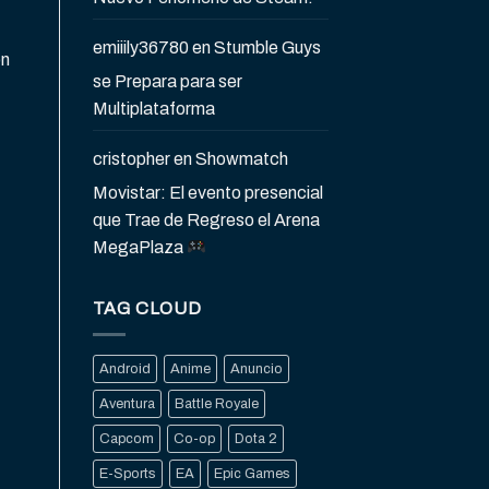
emiiily36780
en
Stumble Guys
n
se Prepara para ser
Multiplataforma
cristopher
en
Showmatch
Movistar: El evento presencial
que Trae de Regreso el Arena
MegaPlaza
TAG CLOUD
Android
Anime
Anuncio
Aventura
Battle Royale
Capcom
Co-op
Dota 2
E-Sports
EA
Epic Games