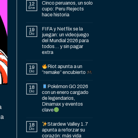
Cinco peruanos, un solo
12
Ene
cupo: Peru Rejects
hace historia
FIFA y Netflix se la
19
Dic
juegan: un videojuego
del Mundial 2026 para
todos… y sin pagar
extra
Riot apunta a un
19
Dic
“remake” encubierto
Pokémon GO 2026
18
Dic
con un enero cargado
de legendarios,
Dinamax y eventos
a
clave
ra
Stardew Valley 1.7
18
Dic
apunta a reforzar su
corazón: más vida