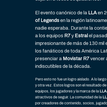
El evento canónico de la
LLA
en 2
of Legends
en la región latinoame
nadie esperaba. Durante la conti
a los equipos
R7
y
Estral
el pasad
impresionante de más de 130 mil 
los fanáticos de toda América Lat
presenciar a
Movistar R7
vencer
indiscutibles de la década.
Pero esto no fue un logro aislado. A lo larg
y otra vez. Estos logros son el resultado de 
equipos, los jugadores y la marca de la
LLA
atractivos de seguir. La comunidad de la
L
por creadores de contenido, socios, jugado