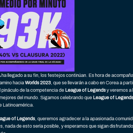
A
ha llegado a su fin, los festejos continúan. Es hora de acompaña
camino hacia
Worlds 2023
, que se llevarán a cabo en Corea a parti
el pináculo de la competencia de
League of Legends
y veremos a 
s mejores del mundo. Sigamos celebrando que
League of Legend
e Latinoamérica.
ague of Legends
, queremos agradecer a la apasionada comuni
s, nada de esto sería posible, y esperamos que sigan disfrutand