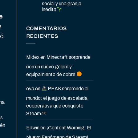
social y una granja
inédita
e
e
COMENTARIOS
tó
RECIENTES
Midex
en
Minecraft sorprende
con un nuevo gólem y
equipamiento de cobre
eva
en
PEAK sorprende al
mundo: el juego de escalada
una
cooperativa que conquistó
Steam
ás
ién
Edwin
en
¡Content Warning: El
Nuevo Fenómeno de Steam!