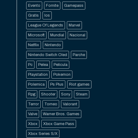
Evento
Fornite
Gamepass
Gratis
Ios
League Of Legends
Marvel
Microsoft
Mundial
Nacional
Netflix
Nintendo
Nintendo Switch Oled
Parche
Pc
Pelea
Pelicula
Playstation
Pokemon
Polemica
Ps Plus
Riot games
Rpg
Shooter
Sony
Steam
Terror
Torneo
Valorant
Valve
Warner Bros. Games
Xbox
Xbox Game Pass
Xbox Series S/X