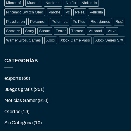
Microsoft
Mundial
Nacional
Netflix
Nintendo
Nintendo Switch Oled
Parche
Pc
Pelea
Pelicula
Playstation
Pokemon
Polemica
Ps Plus
Riot games
Rpg
Shooter
Sony
Steam
Terror
Torneo
Valorant
Valve
Warner Bros. Games
Xbox
Xbox Game Pass
Xbox Series S/X
CATEGORÍAS
eSports
(66)
Juegos gratis
(251)
Noticias Gamer
(910)
Ofertas
(19)
Sin Categoría
(10)