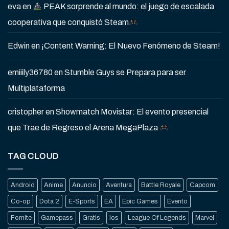
eva
en
PEAK sorprende al mundo: el juego de escalada
cooperativa que conquistó Steam
Edwin
en
¡Content Warning: El Nuevo Fenómeno de Steam!
emiiily36780
en
Stumble Guys se Prepara para ser
Multiplataforma
cristopher
en
Showmatch Movistar: El evento presencial
que Trae de Regreso el Arena MegaPlaza
TAG CLOUD
Android
Anime
Anuncio
Aventura
Battle Royale
Capcom
Co-op
Dota 2
E-Sports
EA
Epic Games
Evento
Fornite
Gamepass
Gratis
Ios
League Of Legends
Marvel