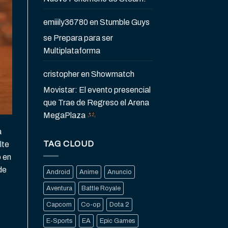
emiiily36780
en
Stumble Guys
se Prepara para ser
Multiplataforma
cristopher
en
Showmatch
Movistar: El evento presencial
que Trae de Regreso el Arena
MegaPlaza
a
TAG CLOUD
lte
o en
de
Android
Anime
Anuncio
Aventura
Battle Royale
Capcom
Co-op
Dota 2
E-Sports
EA
Epic Games