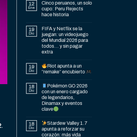
Cinco peruanos, un solo
12
Ene
cupo: Peru Rejects
hace historia
FIFA y Netflix se la
19
Dic
juegan: un videojuego
del Mundial 2026 para
todos… y sin pagar
extra
Riot apunta a un
19
Dic
“remake” encubierto
Pokémon GO 2026
18
Dic
con un enero cargado
de legendarios,
Dinamax y eventos
clave
Stardew Valley 1.7
18
2
.
Dic
apunta a reforzar su
corazón: más vida