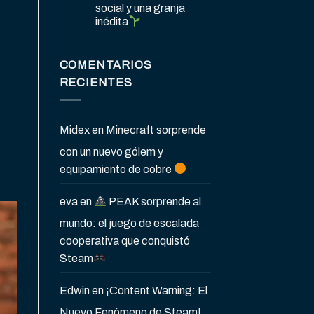
social y una granja
inédita
COMENTARIOS
RECIENTES
Midex
en
Minecraft sorprende
con un nuevo gólem y
equipamiento de cobre
eva
en
PEAK sorprende al
mundo: el juego de escalada
cooperativa que conquistó
Steam
Edwin
en
¡Content Warning: El
Nuevo Fenómeno de Steam!