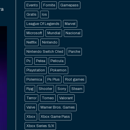
Evento
Fornite
Gamepass
ra
Gratis
Ios
League Of Legends
Marvel
Microsoft
Mundial
Nacional
Netflix
Nintendo
Nintendo Switch Oled
Parche
Pc
Pelea
Pelicula
Playstation
Pokemon
Polemica
Ps Plus
Riot games
Rpg
Shooter
Sony
Steam
Terror
Torneo
Valorant
Valve
Warner Bros. Games
Xbox
Xbox Game Pass
Xbox Series S/X