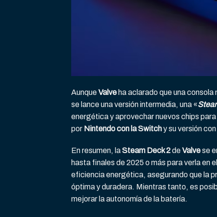
Aunque
Valve
ha aclarado que una consola m
se lance una versión intermedia, una «
Steam
energética y aprovechar nuevos chips para me
por
Nintendo con la Switch
y su versión con
En resumen, la
Steam Deck 2
de
Valve
se e
hasta finales de 2025 o más para verla en 
eficiencia energética, asegurando que la pr
óptima y duradera. Mientras tanto, es pos
mejorar la autonomía de la batería.