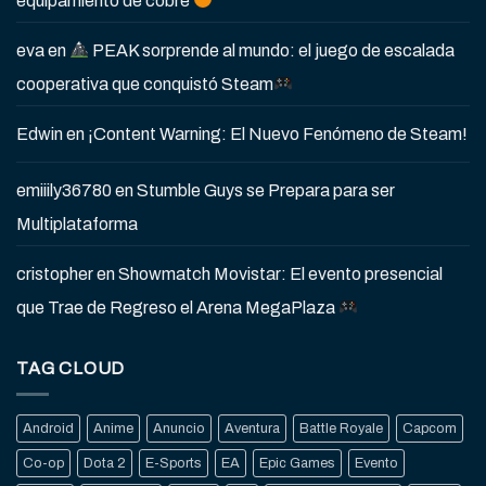
equipamiento de cobre
eva
en
PEAK sorprende al mundo: el juego de escalada
cooperativa que conquistó Steam
Edwin
en
¡Content Warning: El Nuevo Fenómeno de Steam!
emiiily36780
en
Stumble Guys se Prepara para ser
Multiplataforma
cristopher
en
Showmatch Movistar: El evento presencial
que Trae de Regreso el Arena MegaPlaza
TAG CLOUD
Android
Anime
Anuncio
Aventura
Battle Royale
Capcom
Co-op
Dota 2
E-Sports
EA
Epic Games
Evento