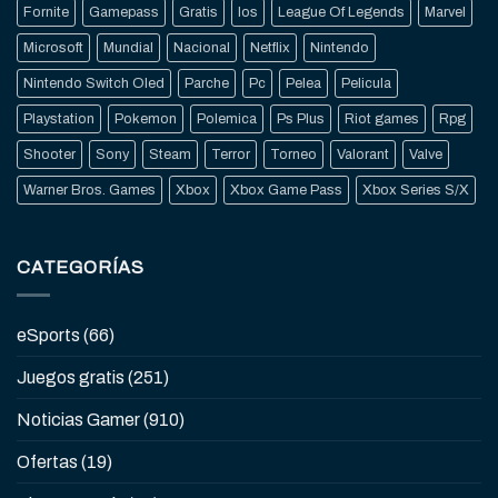
Fornite
Gamepass
Gratis
Ios
League Of Legends
Marvel
Microsoft
Mundial
Nacional
Netflix
Nintendo
Nintendo Switch Oled
Parche
Pc
Pelea
Pelicula
Playstation
Pokemon
Polemica
Ps Plus
Riot games
Rpg
Shooter
Sony
Steam
Terror
Torneo
Valorant
Valve
Warner Bros. Games
Xbox
Xbox Game Pass
Xbox Series S/X
CATEGORÍAS
eSports
(66)
Juegos gratis
(251)
Noticias Gamer
(910)
Ofertas
(19)