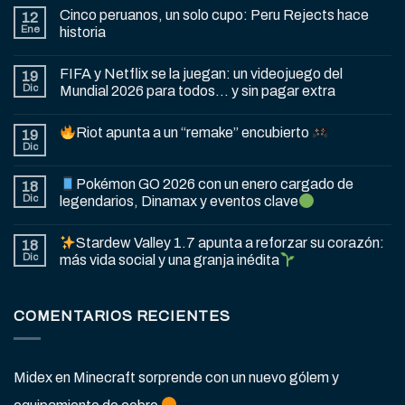
Cinco peruanos, un solo cupo: Peru Rejects hace
12
Ene
historia
FIFA y Netflix se la juegan: un videojuego del
19
Dic
Mundial 2026 para todos… y sin pagar extra
Riot apunta a un “remake” encubierto
19
Dic
Pokémon GO 2026 con un enero cargado de
18
Dic
legendarios, Dinamax y eventos clave
Stardew Valley 1.7 apunta a reforzar su corazón:
18
Dic
más vida social y una granja inédita
COMENTARIOS RECIENTES
Midex
en
Minecraft sorprende con un nuevo gólem y