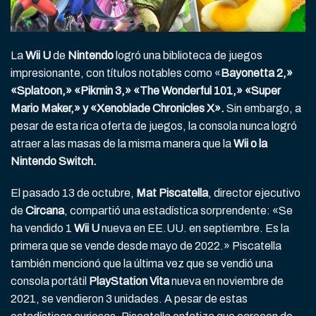
La
Wii U
de
Nintendo
logró una biblioteca de juegos
impresionante, con títulos notables como «
Bayonetta 2,»
«Splatoon,» «Pikmin 3,» «The Wonderful 101,» «Super
Mario Maker,» y «Xenoblade Chronicles X».
Sin embargo, a
pesar de esta rica oferta de juegos, la consola nunca logró
atraer a las masas de la misma manera que la
Wii o la
Nintendo Switch.
El pasado 13 de octubre,
Mat Piscatella
, director ejecutivo
de
Circana
, compartió una estadística sorprendente: «Se
ha vendido 1
Wii U
nueva en EE.UU. en septiembre. Es la
primera que se vende desde mayo de 2022.» Piscatella
también mencionó que la última vez que se vendió una
consola portátil
PlayStation Vita
nueva en noviembre de
2021, se vendieron 3 unidades. A pesar de estas