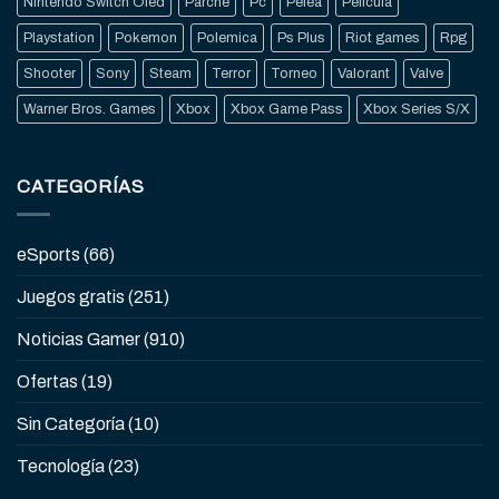
Nintendo Switch Oled
Parche
Pc
Pelea
Pelicula
Playstation
Pokemon
Polemica
Ps Plus
Riot games
Rpg
Shooter
Sony
Steam
Terror
Torneo
Valorant
Valve
Warner Bros. Games
Xbox
Xbox Game Pass
Xbox Series S/X
CATEGORÍAS
eSports
(66)
Juegos gratis
(251)
Noticias Gamer
(910)
Ofertas
(19)
Sin Categoría
(10)
Tecnología
(23)