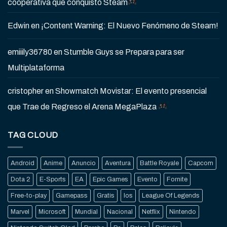
cooperativa que conquistó Steam
Edwin
en
¡Content Warning: El Nuevo Fenómeno de Steam!
emiiily36780
en
Stumble Guys se Prepara para ser
Multiplataforma
cristopher
en
Showmatch Movistar: El evento presencial
que Trae de Regreso el Arena MegaPlaza
TAG CLOUD
Android
Anime
Anuncio
Aventura
Battle Royale
Capcom
Dota 2
E-Sports
EA
Epic Games
Evento
Fornite
Free-to-play
Gamepass
Gratis
Ios
League Of Legends
Marvel
Microsoft
Mundial
Nacional
Netflix
Nintendo