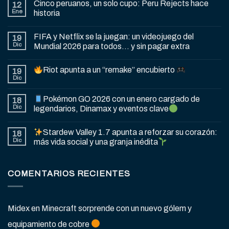
Cinco peruanos, un solo cupo: Peru Rejects hace
12
Ene
historia
FIFA y Netflix se la juegan: un videojuego del
19
Dic
Mundial 2026 para todos… y sin pagar extra
Riot apunta a un “remake” encubierto
19
Dic
Pokémon GO 2026 con un enero cargado de
18
Dic
legendarios, Dinamax y eventos clave
Stardew Valley 1.7 apunta a reforzar su corazón:
18
Dic
más vida social y una granja inédita
COMENTARIOS RECIENTES
Midex
en
Minecraft sorprende con un nuevo gólem y
equipamiento de cobre