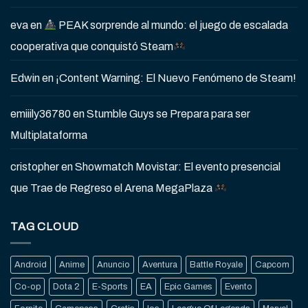
eva
en
PEAK sorprende al mundo: el juego de escalada
cooperativa que conquistó Steam
Edwin
en
¡Content Warning: El Nuevo Fenómeno de Steam!
emiiily36780
en
Stumble Guys se Prepara para ser
Multiplataforma
cristopher
en
Showmatch Movistar: El evento presencial
que Trae de Regreso el Arena MegaPlaza
TAG CLOUD
Android
Anime
Anuncio
Aventura
Battle Royale
Capcom
Co-op
Dota 2
E-Sports
EA
Epic Games
Evento