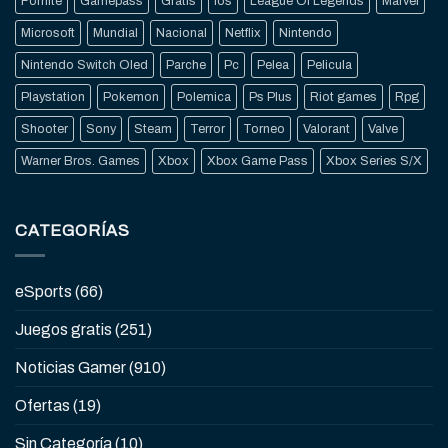
Fornite
Gamepass
Gratis
Ios
League Of Legends
Marvel
Microsoft
Mundial
Nacional
Netflix
Nintendo
Nintendo Switch Oled
Parche
Pc
Pelea
Pelicula
Playstation
Pokemon
Polemica
Ps Plus
Riot games
Rpg
Shooter
Sony
Steam
Terror
Torneo
Valorant
Valve
Warner Bros. Games
Xbox
Xbox Game Pass
Xbox Series S/X
CATEGORÍAS
eSports
(66)
Juegos gratis
(251)
Noticias Gamer
(910)
Ofertas
(19)
Sin Categoría
(10)