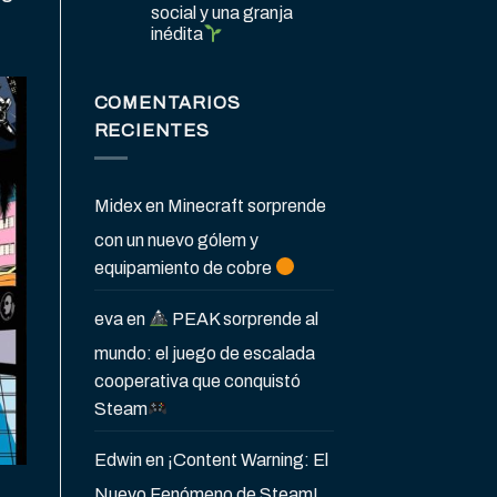
social y una granja
inédita
COMENTARIOS
RECIENTES
Midex
en
Minecraft sorprende
con un nuevo gólem y
equipamiento de cobre
eva
en
PEAK sorprende al
mundo: el juego de escalada
cooperativa que conquistó
Steam
Edwin
en
¡Content Warning: El
Nuevo Fenómeno de Steam!