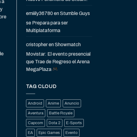
 a
 y
emiiily36780
en
Stumble Guys
bre
se Prepara para ser
Multiplataforma
cristopher
en
Showmatch
de
Movistar: El evento presencial
que Trae de Regreso el Arena
MegaPlaza
TAG CLOUD
Android
Anime
Anuncio
Aventura
Battle Royale
Capcom
Dota 2
E-Sports
EA
Epic Games
Evento