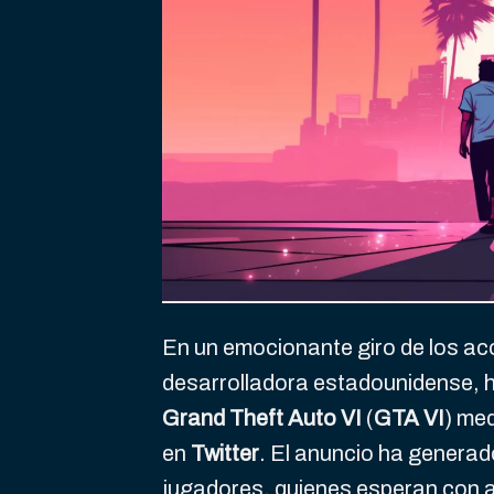
En un emocionante giro de los a
desarrolladora estadounidense, h
Grand Theft Auto VI
(
GTA VI
) me
en
Twitter
. El anuncio ha generado
jugadores, quienes esperan con an