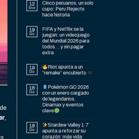
Cinco peruanos, un solo
12
Ene
cupo: Peru Rejects
hace historia
FIFA y Netflix se la
19
Dic
juegan: un videojuego
del Mundial 2026 para
todos… y sin pagar
extra
Riot apunta a un
19
Dic
“remake” encubierto
Pokémon GO 2026
18
Dic
con un enero cargado
de legendarios,
Dinamax y eventos
 de
clave
er
,
Stardew Valley 1.7
18
Dic
apunta a reforzar su
corazón: más vida
as