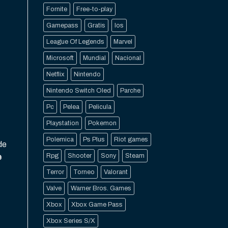
Fornite
Free-to-play
Gamepass
Gratis
Ios
League Of Legends
Marvel
Microsoft
Mundial
Nacional
Netflix
Nintendo
Nintendo Switch Oled
Parche
Pc
Pelea
Pelicula
Playstation
Pokemon
Polemica
Ps Plus
Riot games
 de
Rpg
Shooter
Sony
Steam
e
Terror
Torneo
Valorant
Valve
Warner Bros. Games
Xbox
Xbox Game Pass
Xbox Series S/X