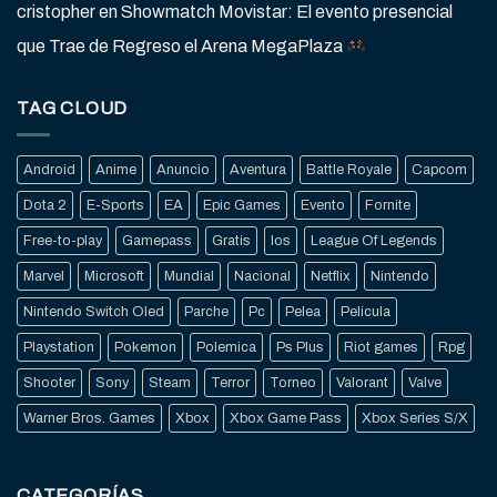
cristopher
en
Showmatch Movistar: El evento presencial
que Trae de Regreso el Arena MegaPlaza
TAG CLOUD
Android
Anime
Anuncio
Aventura
Battle Royale
Capcom
Dota 2
E-Sports
EA
Epic Games
Evento
Fornite
Free-to-play
Gamepass
Gratis
Ios
League Of Legends
Marvel
Microsoft
Mundial
Nacional
Netflix
Nintendo
Nintendo Switch Oled
Parche
Pc
Pelea
Pelicula
Playstation
Pokemon
Polemica
Ps Plus
Riot games
Rpg
Shooter
Sony
Steam
Terror
Torneo
Valorant
Valve
Warner Bros. Games
Xbox
Xbox Game Pass
Xbox Series S/X
CATEGORÍAS