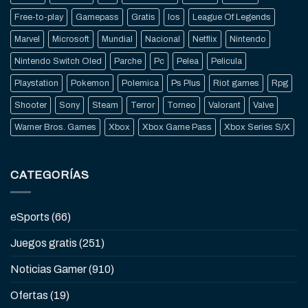
Free-to-play
Gamepass
Gratis
Ios
League Of Legends
Marvel
Microsoft
Mundial
Nacional
Netflix
Nintendo
Nintendo Switch Oled
Parche
Pc
Pelea
Pelicula
Playstation
Pokemon
Polemica
Ps Plus
Riot games
Rpg
Shooter
Sony
Steam
Terror
Torneo
Valorant
Valve
Warner Bros. Games
Xbox
Xbox Game Pass
Xbox Series S/X
CATEGORÍAS
eSports
(66)
Juegos gratis
(251)
Noticias Gamer
(910)
Ofertas
(19)