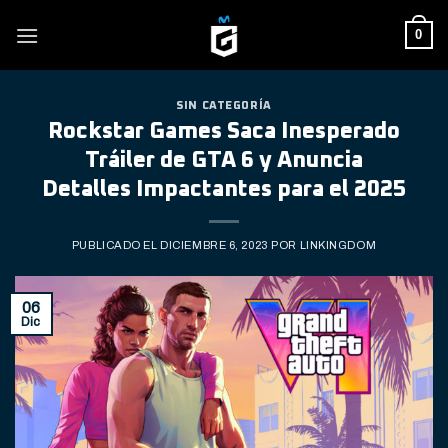
Skip
0
to
content
SIN CATEGORÍA
Rockstar Games Saca Inesperado
Tráiler de GTA 6 y Anuncia
Detalles Impactantes para el 2025
PUBLICADO EL
DICIEMBRE 6, 2023
POR
LINKINGDOM
06
Dic