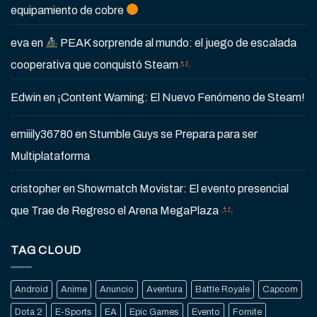
equipamiento de cobre
eva
en
PEAK sorprende al mundo: el juego de escalada
cooperativa que conquistó Steam
Edwin
en
¡Content Warning: El Nuevo Fenómeno de Steam!
emiiily36780
en
Stumble Guys se Prepara para ser
Multiplataforma
cristopher
en
Showmatch Movistar: El evento presencial
que Trae de Regreso el Arena MegaPlaza
TAG CLOUD
Android
Anime
Anuncio
Aventura
Battle Royale
Capcom
Dota 2
E-Sports
EA
Epic Games
Evento
Fornite