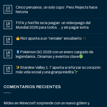
Cinco peruanos, un solo cupo: Peru Rejects hace
12
Ene
historia
FIFA y Netflix se la juegan: un videojuego del
19
Dic
Mundial 2026 para todos… y sin pagar extra
Riot apunta a un “remake” encubierto
19
Dic
Pokémon GO 2026 con un enero cargado de
18
Dic
legendarios, Dinamax y eventos clave
Stardew Valley 1.7 apunta a reforzar su corazón:
18
Dic
más vida social y una granja inédita
COMENTARIOS RECIENTES
Midex
en
Minecraft sorprende con un nuevo gólem y