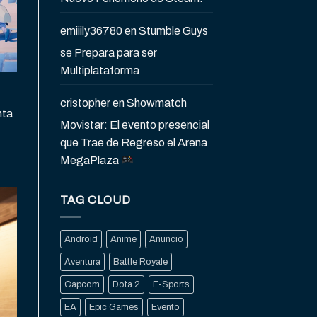
emiiily36780
en
Stumble Guys
se Prepara para ser
Multiplataforma
cristopher
en
Showmatch
nta
Movistar: El evento presencial
que Trae de Regreso el Arena
MegaPlaza
TAG CLOUD
Android
Anime
Anuncio
Aventura
Battle Royale
Capcom
Dota 2
E-Sports
EA
Epic Games
Evento