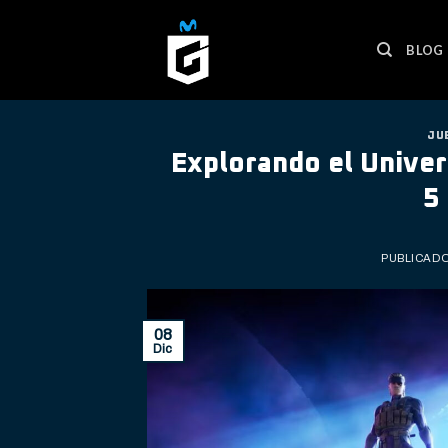
Skip
to
BLOG
content
JU
Explorando el Univer
5
PUBLICADO
08
Dic