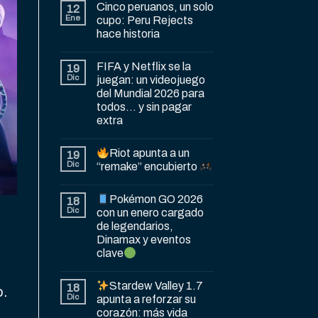
Cinco peruanos, un solo
12
Ene
cupo: Peru Rejects
hace historia
FIFA y Netflix se la
19
Dic
juegan: un videojuego
del Mundial 2026 para
todos… y sin pagar
extra
Riot apunta a un
19
Dic
“remake” encubierto
Pokémon GO 2026
18
Dic
con un enero cargado
de legendarios,
Dinamax y eventos
clave
Stardew Valley 1.7
18
o.
Dic
apunta a reforzar su
corazón: más vida