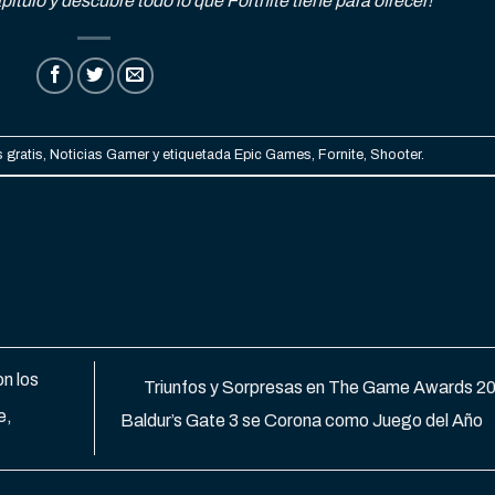
tulo y descubre todo lo que Fortnite tiene para ofrecer!
 gratis
,
Noticias Gamer
y etiquetada
Epic Games
,
Fornite
,
Shooter
.
n los
Triunfos y Sorpresas en The Game Awards 2
e,
Baldur’s Gate 3 se Corona como Juego del Año