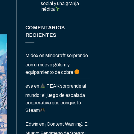
social y una granja
inédita
COMENTARIOS
RECIENTES
Midex
en
Minecraft sorprende
con un nuevo gólem y
equipamiento de cobre
eva
en
PEAK sorprende al
mundo: el juego de escalada
cooperativa que conquistó
Steam
Edwin
en
¡Content Warning: El
Nuevo Fenómeno de Steam!