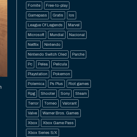
Fornite
Free-to-play
Gamepass
Gratis
Ios
League Of Legends
Marvel
Microsoft
Mundial
Nacional
Netflix
Nintendo
Nintendo Switch Oled
Parche
Pc
Pelea
Pelicula
Playstation
Pokemon
Polemica
Ps Plus
Riot games
n
Rpg
Shooter
Sony
Steam
.
Terror
Torneo
Valorant
Valve
Warner Bros. Games
Xbox
Xbox Game Pass
Xbox Series S/X