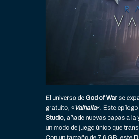
El universo de
God of War
se expa
gratuito, «
Valhalla
«. Este epílogo
Studio
, añade nuevas capas a la y
un modo de juego único que transc
Con un tamaño de 7,6 GB, este
D