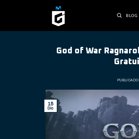
Skip
to
BLOG
content
God of War Ragnarok:
Gratu
PUBLICADO
15
Dic