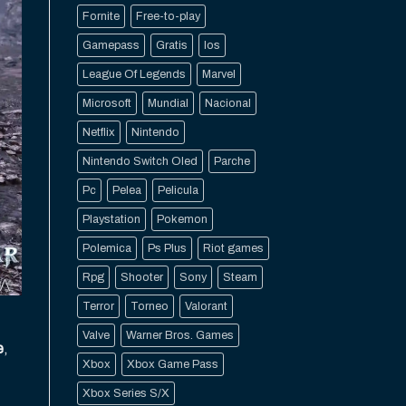
Fornite
Free-to-play
Gamepass
Gratis
Ios
League Of Legends
Marvel
Microsoft
Mundial
Nacional
Netflix
Nintendo
Nintendo Switch Oled
Parche
Pc
Pelea
Pelicula
Playstation
Pokemon
Polemica
Ps Plus
Riot games
Rpg
Shooter
Sony
Steam
Terror
Torneo
Valorant
Valve
Warner Bros. Games
e
,
Xbox
Xbox Game Pass
Xbox Series S/X