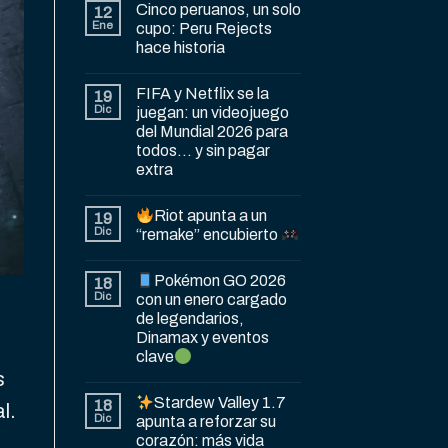
Cinco peruanos, un solo
12
Ene
cupo: Peru Rejects
hace historia
FIFA y Netflix se la
19
Dic
juegan: un videojuego
del Mundial 2026 para
todos… y sin pagar
extra
Riot apunta a un
19
Dic
“remake” encubierto
Pokémon GO 2026
18
Dic
con un enero cargado
de legendarios,
Dinamax y eventos
clave
s
Stardew Valley 1.7
18
l.
Dic
apunta a reforzar su
corazón: más vida