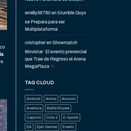
emiiily36780
en
Stumble Guys
se Prepara para ser
Multiplataforma
cristopher
en
Showmatch
nco
Movistar: El evento presencial
la
.
que Trae de Regreso el Arena
re
MegaPlaza
TAG CLOUD
Android
Anime
Anuncio
Aventura
Battle Royale
Capcom
Dota 2
E-Sports
EA
Epic Games
Evento