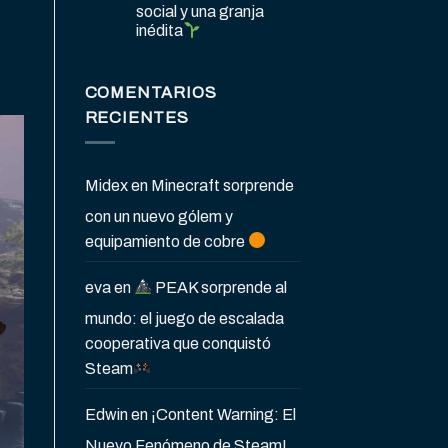
social y una granja
inédita
COMENTARIOS
RECIENTES
Midex
en
Minecraft sorprende
con un nuevo gólem y
equipamiento de cobre
eva
en
PEAK sorprende al
mundo: el juego de escalada
cooperativa que conquistó
Steam
Edwin
en
¡Content Warning: El
Nuevo Fenómeno de Steam!