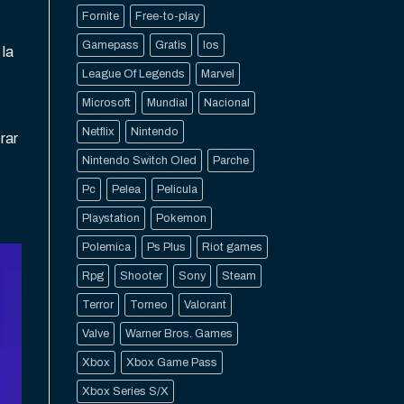
Fornite
Free-to-play
Gamepass
Gratis
Ios
 la
League Of Legends
Marvel
Microsoft
Mundial
Nacional
Netflix
Nintendo
rar
Nintendo Switch Oled
Parche
Pc
Pelea
Pelicula
Playstation
Pokemon
Polemica
Ps Plus
Riot games
Rpg
Shooter
Sony
Steam
Terror
Torneo
Valorant
Valve
Warner Bros. Games
Xbox
Xbox Game Pass
Xbox Series S/X