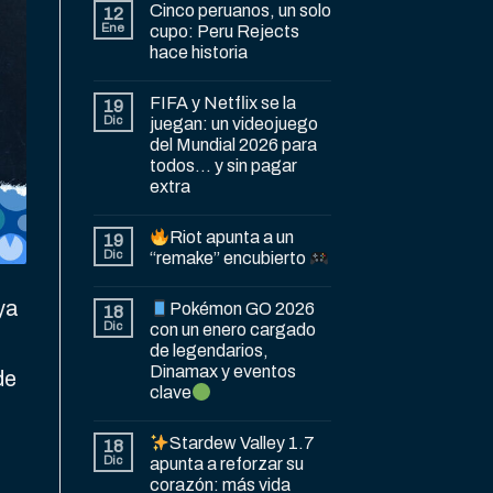
Cinco peruanos, un solo
12
Ene
cupo: Peru Rejects
hace historia
FIFA y Netflix se la
19
Dic
juegan: un videojuego
del Mundial 2026 para
todos… y sin pagar
extra
Riot apunta a un
19
Dic
“remake” encubierto
ya
Pokémon GO 2026
18
Dic
con un enero cargado
de legendarios,
Dinamax y eventos
de
clave
Stardew Valley 1.7
18
Dic
apunta a reforzar su
corazón: más vida