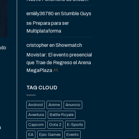
emiiily36780
en
Stumble Guys
se Prepara para ser
Multiplataforma
cristopher
en
Showmatch
ndo
Movistar: El evento presencial
que Trae de Regreso el Arena
MegaPlaza
TAG CLOUD
Android
Anime
Anuncio
Aventura
Battle Royale
Capcom
Dota 2
E-Sports
a
EA
Epic Games
Evento