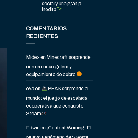
social y una granja
inédita
COMENTARIOS
RECIENTES
Midex
en
Minecraft sorprende
con un nuevo gólem y
equipamiento de cobre
eva
en
PEAK sorprende al
mundo: el juego de escalada
cooperativa que conquistó
Steam
Edwin
en
¡Content Warning: El
Nuevo Fenómeno de Steam!