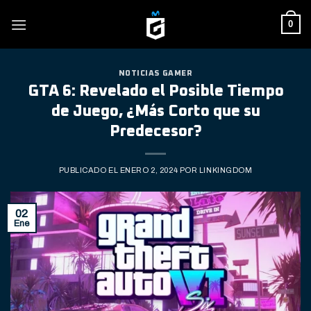
Skip
0
to
content
NOTICIAS GAMER
GTA 6: Revelado el Posible Tiempo
de Juego, ¿Más Corto que su
Predecesor?
PUBLICADO EL
ENERO 2, 2024
POR
LINKINGDOM
02
Ene