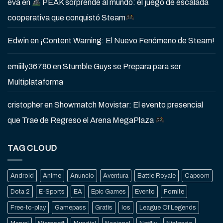
eva
en
PEAK sorprende al mundo: el juego de escalada
cooperativa que conquistó Steam
Edwin
en
¡Content Warning: El Nuevo Fenómeno de Steam!
emiiily36780
en
Stumble Guys se Prepara para ser
Multiplataforma
cristopher
en
Showmatch Movistar: El evento presencial
que Trae de Regreso el Arena MegaPlaza
TAG CLOUD
Android
Anime
Anuncio
Aventura
Battle Royale
Capcom
Dota 2
E-Sports
EA
Epic Games
Evento
Fornite
Free-to-play
Gamepass
Gratis
Ios
League Of Legends