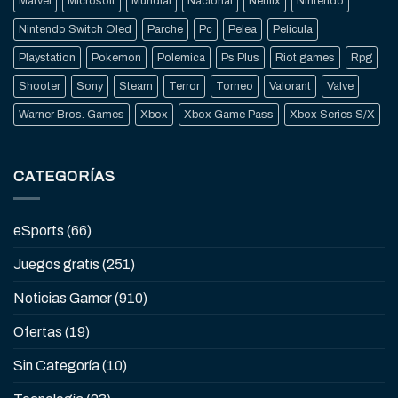
Marvel
Microsoft
Mundial
Nacional
Netflix
Nintendo
Nintendo Switch Oled
Parche
Pc
Pelea
Pelicula
Playstation
Pokemon
Polemica
Ps Plus
Riot games
Rpg
Shooter
Sony
Steam
Terror
Torneo
Valorant
Valve
Warner Bros. Games
Xbox
Xbox Game Pass
Xbox Series S/X
CATEGORÍAS
eSports
(66)
Juegos gratis
(251)
Noticias Gamer
(910)
Ofertas
(19)
Sin Categoría
(10)