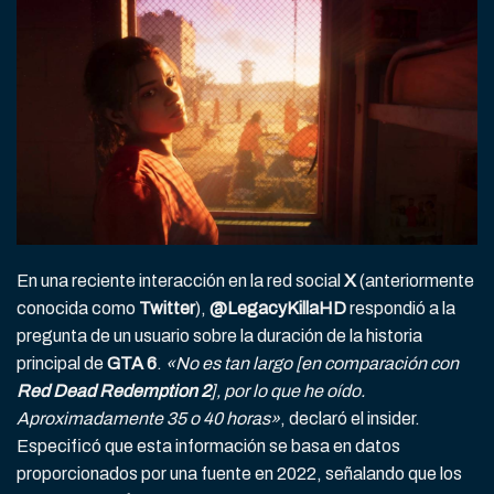
En una reciente interacción en la red social
X
(anteriormente
conocida como
Twitter
),
@LegacyKillaHD
respondió a la
pregunta de un usuario sobre la duración de la historia
principal de
GTA 6
.
«No es tan largo [en comparación con
Red Dead Redemption 2
], por lo que he oído.
Aproximadamente 35 o 40 horas»
, declaró el insider.
Especificó que esta información se basa en datos
proporcionados por una fuente en 2022, señalando que los