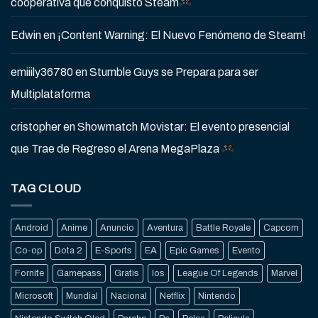
cooperativa que conquistó Steam
Edwin
en
¡Content Warning: El Nuevo Fenómeno de Steam!
emiiily36780
en
Stumble Guys se Prepara para ser
Multiplataforma
cristopher
en
Showmatch Movistar: El evento presencial
que Trae de Regreso el Arena MegaPlaza
TAG CLOUD
Android
Anime
Anuncio
Aventura
Battle Royale
Capcom
Co-op
Dota 2
E-Sports
EA
Epic Games
Evento
Fornite
Gamepass
Gratis
Ios
League Of Legends
Marvel
Microsoft
Mundial
Nacional
Netflix
Nintendo