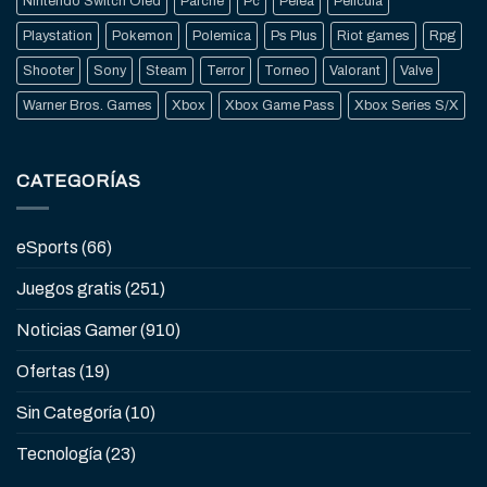
Nintendo Switch Oled
Parche
Pc
Pelea
Pelicula
Playstation
Pokemon
Polemica
Ps Plus
Riot games
Rpg
Shooter
Sony
Steam
Terror
Torneo
Valorant
Valve
Warner Bros. Games
Xbox
Xbox Game Pass
Xbox Series S/X
CATEGORÍAS
eSports
(66)
Juegos gratis
(251)
Noticias Gamer
(910)
Ofertas
(19)
Sin Categoría
(10)
Tecnología
(23)