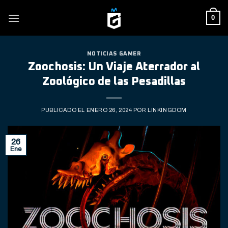
Skip
0
to
content
NOTICIAS GAMER
Zoochosis: Un Viaje Aterrador al
Zoológico de las Pesadillas
PUBLICADO EL
ENERO 26, 2024
POR
LINKINGDOM
26
Ene