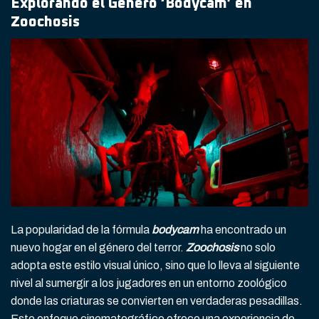
Explorando el Género ‘Bodycam’ en
Zoochosis
La popularidad de la fórmula
bodycam
ha encontrado un
nuevo hogar en el género del terror.
Zoochosis
no solo
adopta este estilo visual único, sino que lo lleva al siguiente
nivel al sumergir a los jugadores en un entorno zoológico
donde las criaturas se convierten en verdaderas pesadillas.
Este enfoque cinematográfico ofrece una experiencia de