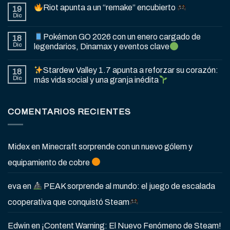
Riot apunta a un “remake” encubierto
19
Dic
Pokémon GO 2026 con un enero cargado de
18
Dic
legendarios, Dinamax y eventos clave
Stardew Valley 1.7 apunta a reforzar su corazón:
18
Dic
más vida social y una granja inédita
COMENTARIOS RECIENTES
Midex
en
Minecraft sorprende con un nuevo gólem y
equipamiento de cobre
eva
en
PEAK sorprende al mundo: el juego de escalada
cooperativa que conquistó Steam
Edwin
en
¡Content Warning: El Nuevo Fenómeno de Steam!