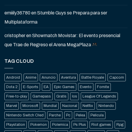
emiiily36780
en
Stumble Guys se Prepara para ser
Multiplataforma
cristopher
en
Showmatch Movistar: El evento presencial
que Trae de Regreso el Arena MegaPlaza
TAG CLOUD
Android
Anime
Anuncio
Aventura
Battle Royale
Capcom
Dota 2
E-Sports
EA
Epic Games
Evento
Fornite
Free-to-play
Gamepass
Gratis
Ios
League Of Legends
Marvel
Microsoft
Mundial
Nacional
Netflix
Nintendo
Nintendo Switch Oled
Parche
Pc
Pelea
Pelicula
Playstation
Pokemon
Polemica
Ps Plus
Riot games
Rpg