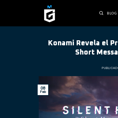
Skip
to
BLOG
content
Konami Revela el Pro
Short Messa
PUBLICAD
08
Feb