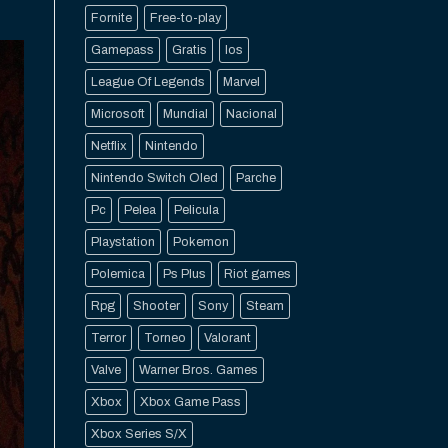
Fornite
Free-to-play
Gamepass
Gratis
Ios
League Of Legends
Marvel
Microsoft
Mundial
Nacional
Netflix
Nintendo
Nintendo Switch Oled
Parche
Pc
Pelea
Pelicula
Playstation
Pokemon
Polemica
Ps Plus
Riot games
Rpg
Shooter
Sony
Steam
Terror
Torneo
Valorant
Valve
Warner Bros. Games
Xbox
Xbox Game Pass
Xbox Series S/X