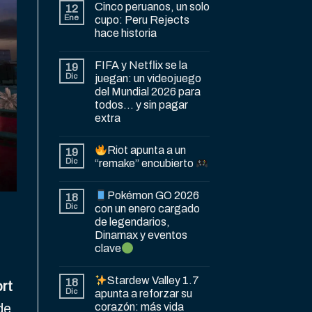
Cinco peruanos, un solo
12
Ene
cupo: Peru Rejects
hace historia
FIFA y Netflix se la
19
Dic
juegan: un videojuego
del Mundial 2026 para
todos… y sin pagar
extra
Riot apunta a un
19
Dic
“remake” encubierto
Pokémon GO 2026
18
Dic
con un enero cargado
de legendarios,
Dinamax y eventos
clave
Stardew Valley 1.7
18
ort
Dic
apunta a reforzar su
corazón: más vida
de