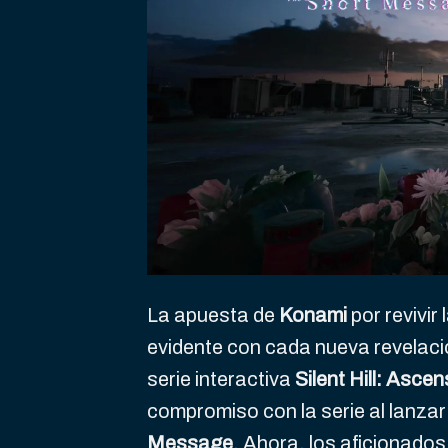
La apuesta de
Konami
por revivir 
evidente con cada nueva revelaci
serie interactiva
Silent Hill: Ascen
compromiso con la serie al lanza
Message
. Ahora, los aficionado