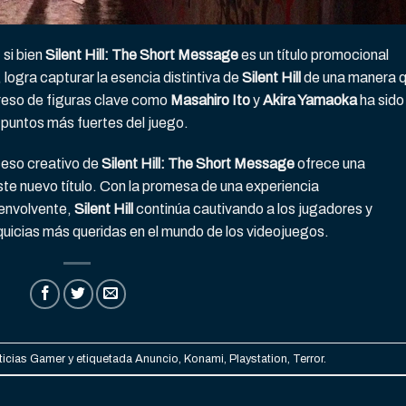
 si bien
Silent Hill: The Short Message
es un título promocional
 logra capturar la esencia distintiva de
Silent Hill
de una manera 
greso de figuras clave como
Masahiro Ito
y
Akira Yamaoka
ha sido
puntos más fuertes del juego.
ceso creativo de
Silent Hill: The Short Message
ofrece una
este nuevo título. Con la promesa de una experiencia
 envolvente,
Silent Hill
continúa cautivando a los jugadores y
quicias más queridas en el mundo de los videojuegos.
ticias Gamer
y etiquetada
Anuncio
,
Konami
,
Playstation
,
Terror
.