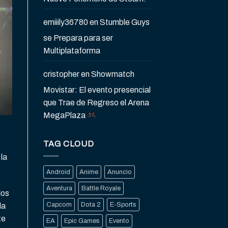
emiiily36780
en
Stumble Guys
se Prepara para ser
Multiplataforma
cristopher
en
Showmatch
Movistar: El evento presencial
que Trae de Regreso el Arena
MegaPlaza
TAG CLOUD
la
Android
Anime
Anuncio
Aventura
Battle Royale
los
Capcom
Dota 2
E-Sports
la
te
EA
Epic Games
Evento