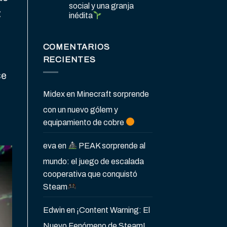
social y una granja
t
inédita
COMENTARIOS
RECIENTES
se
Midex
en
Minecraft sorprende
con un nuevo gólem y
equipamiento de cobre
eva
en
PEAK sorprende al
mundo: el juego de escalada
cooperativa que conquistó
Steam
Edwin
en
¡Content Warning: El
Nuevo Fenómeno de Steam!