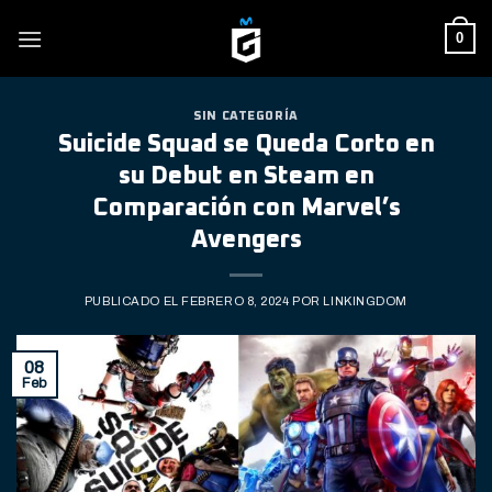
Skip
0
to
content
SIN CATEGORÍA
Suicide Squad se Queda Corto en
su Debut en Steam en
Comparación con Marvel’s
Avengers
PUBLICADO EL
FEBRERO 8, 2024
POR
LINKINGDOM
08
Feb