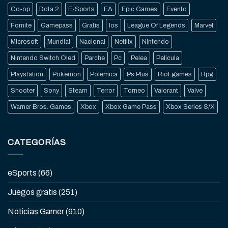
Co-op
Dota 2
E-Sports
EA
Epic Games
Evento
Fornite
Gamepass
Gratis
Ios
League Of Legends
Marvel
Microsoft
Mundial
Nacional
Netflix
Nintendo
Nintendo Switch Oled
Parche
Pc
Pelea
Pelicula
Playstation
Pokemon
Polemica
Ps Plus
Riot games
Rpg
Shooter
Sony
Steam
Terror
Torneo
Valorant
Valve
Warner Bros. Games
Xbox
Xbox Game Pass
Xbox Series S/X
CATEGORÍAS
eSports
(66)
Juegos gratis
(251)
Noticias Gamer
(910)