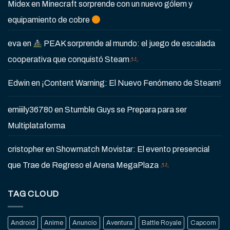
Midex
en
Minecraft sorprende con un nuevo gólem y
equipamiento de cobre
eva
en
PEAK sorprende al mundo: el juego de escalada
cooperativa que conquistó Steam
Edwin
en
¡Content Warning: El Nuevo Fenómeno de Steam!
emiiily36780
en
Stumble Guys se Prepara para ser
Multiplataforma
cristopher
en
Showmatch Movistar: El evento presencial
que Trae de Regreso el Arena MegaPlaza
TAG CLOUD
Android
Anime
Anuncio
Aventura
Battle Royale
Capcom