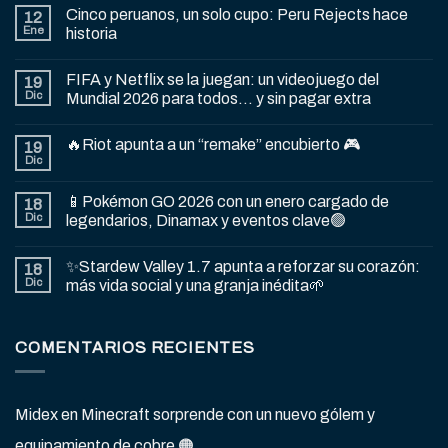
Cinco peruanos, un solo cupo: Peru Rejects hace
12
Ene
historia
FIFA y Netflix se la juegan: un videojuego del
19
Dic
Mundial 2026 para todos… y sin pagar extra
🔥Riot apunta a un “remake” encubierto 🎮
19
Dic
📱Pokémon GO 2026 con un enero cargado de
18
Dic
legendarios, Dinamax y eventos clave🟢
✨Stardew Valley 1.7 apunta a reforzar su corazón:
18
Dic
más vida social y una granja inédita🌱
COMENTARIOS RECIENTES
Midex
en
Minecraft sorprende con un nuevo gólem y
equipamiento de cobre 🟠