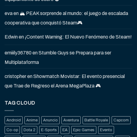
eva
en
🏔️ PEAK sorprende al mundo: el juego de escalada
cooperativa que conquistó Steam🎮
Edwin
en
¡Content Warning: El Nuevo Fenómeno de Steam!
emiiily36780
en
Stumble Guys se Prepara para ser
Multiplataforma
cristopher
en
Showmatch Movistar: El evento presencial
que Trae de Regreso el Arena MegaPlaza 🎮
TAG CLOUD
Android
Anime
Anuncio
Aventura
Battle Royale
Capcom
Co-op
Dota 2
E-Sports
EA
Epic Games
Evento