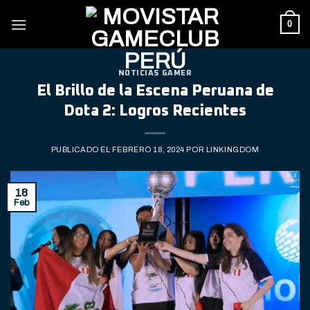
Skip
0
to
content
NOTICIAS GAMER
El Brillo de la Escena Peruana de
Dota 2: Logros Recientes
PUBLICADO EL
FEBRERO 18, 2024
POR
LINKINGDOM
18
Feb