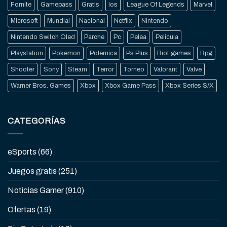
Fornite
Gamepass
Gratis
Ios
League Of Legends
Marvel
Microsoft
Mundial
Nacional
Netflix
Nintendo
Nintendo Switch Oled
Parche
Pc
Pelea
Pelicula
Playstation
Pokemon
Polemica
Ps Plus
Riot games
Rpg
Shooter
Sony
Steam
Terror
Torneo
Valorant
Valve
Warner Bros. Games
Xbox
Xbox Game Pass
Xbox Series S/X
CATEGORÍAS
eSports
(66)
Juegos gratis
(251)
Noticias Gamer
(910)
Ofertas
(19)