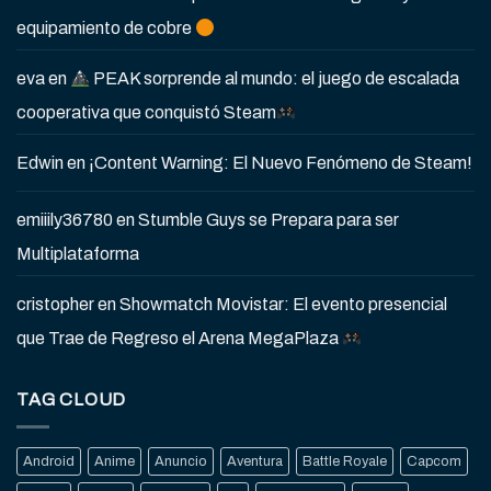
equipamiento de cobre
eva
en
PEAK sorprende al mundo: el juego de escalada
cooperativa que conquistó Steam
Edwin
en
¡Content Warning: El Nuevo Fenómeno de Steam!
emiiily36780
en
Stumble Guys se Prepara para ser
Multiplataforma
cristopher
en
Showmatch Movistar: El evento presencial
que Trae de Regreso el Arena MegaPlaza
TAG CLOUD
Android
Anime
Anuncio
Aventura
Battle Royale
Capcom