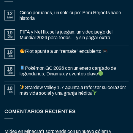
Cinco peruanos, un solo cupo: Peru Rejects hace
12
Ene
historia
FIFA y Netflix se la juegan: un videojuego del
19
Dic
Mundial 2026 para todos… y sin pagar extra
Riot apunta a un “remake” encubierto
19
Dic
Pokémon GO 2026 con un enero cargado de
18
Dic
legendarios, Dinamax y eventos clave
Stardew Valley 1.7 apunta a reforzar su corazón:
18
Dic
más vida social y una granja inédita
COMENTARIOS RECIENTES
Midex
en
Minecraft sorprende con un nuevo gólem y