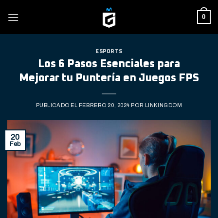
Skip
0
to
content
ESPORTS
Los 6 Pasos Esenciales para
Mejorar tu Puntería en Juegos FPS
PUBLICADO EL
FEBRERO 20, 2024
POR
LINKINGDOM
20
Feb