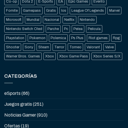
Co-op
Dota 2
E-Sports
EA
Epic Games
Evento
Fornite
Gamepass
Gratis
Ios
League Of Legends
Marvel
Microsoft
Mundial
Nacional
Netflix
Nintendo
Nintendo Switch Oled
Parche
Pc
Pelea
Pelicula
Playstation
Pokemon
Polemica
Ps Plus
Riot games
Rpg
Shooter
Sony
Steam
Terror
Torneo
Valorant
Valve
Warner Bros. Games
Xbox
Xbox Game Pass
Xbox Series S/X
CATEGORÍAS
eSports
(66)
Juegos gratis
(251)
Noticias Gamer
(910)
Ofertas
(19)