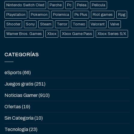
Nintendo Switch Oled
Parche
Pc
Pelea
Pelicula
Playstation
Pokemon
Polemica
Ps Plus
Riot games
Rpg
Shooter
Sony
Steam
Terror
Torneo
Valorant
Valve
Warner Bros. Games
Xbox
Xbox Game Pass
Xbox Series S/X
CATEGORÍAS
eSports
(66)
Juegos gratis
(251)
Noticias Gamer
(910)
Ofertas
(19)
Sin Categoría
(10)
Tecnología
(23)