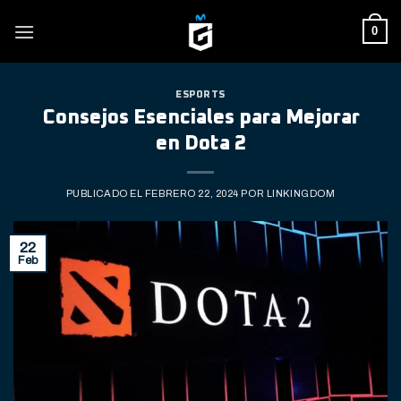
Skip
0
to
content
ESPORTS
Consejos Esenciales para Mejorar
en Dota 2
PUBLICADO EL
FEBRERO 22, 2024
POR
LINKINGDOM
22
Feb