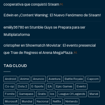
cooperativa que conquistó Steam
Edwin
en
¡Content Warning: El Nuevo Fenómeno de Steam!
emiiily36780
en
Stumble Guys se Prepara para ser
Multiplataforma
cristopher
en
Showmatch Movistar: El evento presencial
que Trae de Regreso el Arena MegaPlaza
TAG CLOUD
Android
Anime
Anuncio
Aventura
Battle Royale
Capcom
Co-op
Dota 2
E-Sports
EA
Epic Games
Evento
Fornite
Gamepass
Gratis
Ios
League Of Legends
Marvel
Microsoft
Mundial
Nacional
Netflix
Nintendo