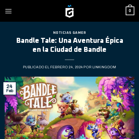
Skip
0
to
content
NOTICIAS GAMER
Bandle Tale: Una Aventura Épica
en la Ciudad de Bandle
PUBLICADO EL
FEBRERO 24, 2024
POR
LINKINGDOM
24
Feb