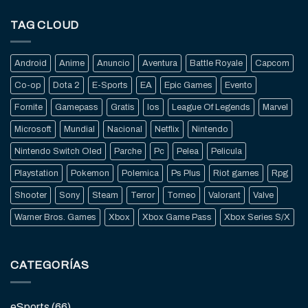
TAG CLOUD
Android
Anime
Anuncio
Aventura
Battle Royale
Capcom
Co-op
Dota 2
E-Sports
EA
Epic Games
Evento
Fornite
Gamepass
Gratis
Ios
League Of Legends
Marvel
Microsoft
Mundial
Nacional
Netflix
Nintendo
Nintendo Switch Oled
Parche
Pc
Pelea
Pelicula
Playstation
Pokemon
Polemica
Ps Plus
Riot games
Rpg
Shooter
Sony
Steam
Terror
Torneo
Valorant
Valve
Warner Bros. Games
Xbox
Xbox Game Pass
Xbox Series S/X
CATEGORÍAS
eSports
(66)