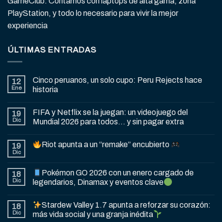
GameClub. Contamos con laptops de alta gama, zona
PlayStation, y todo lo necesario para vivir la mejor
experiencia
ÚLTIMAS ENTRADAS
Cinco peruanos, un solo cupo: Peru Rejects hace
12
Ene
historia
FIFA y Netflix se la juegan: un videojuego del
19
Dic
Mundial 2026 para todos… y sin pagar extra
Riot apunta a un “remake” encubierto
19
Dic
Pokémon GO 2026 con un enero cargado de
18
Dic
legendarios, Dinamax y eventos clave
Stardew Valley 1.7 apunta a reforzar su corazón:
18
Dic
más vida social y una granja inédita