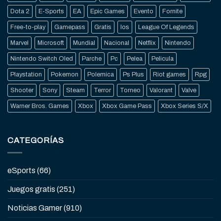
Dota 2
E-Sports
EA
Epic Games
Evento
Fornite
Free-to-play
Gamepass
Gratis
Ios
League Of Legends
Marvel
Microsoft
Mundial
Nacional
Netflix
Nintendo
Nintendo Switch Oled
Parche
Pc
Pelea
Pelicula
Playstation
Pokemon
Polemica
Ps Plus
Riot games
Rpg
Shooter
Sony
Steam
Terror
Torneo
Valorant
Valve
Warner Bros. Games
Xbox
Xbox Game Pass
Xbox Series S/X
CATEGORÍAS
eSports
(66)
Juegos gratis
(251)
Noticias Gamer
(910)