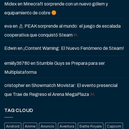
Midex
en
Minecraft sorprende con un nuevo gólem y
equipamiento de cobre
eva
en
PEAK sorprende al mundo: el juego de escalada
cooperativa que conquistó Steam
Edwin
en
¡Content Warning: El Nuevo Fenómeno de Steam!
emiiily36780
en
Stumble Guys se Prepara para ser
Multiplataforma
cristopher
en
Showmatch Movistar: El evento presencial
que Trae de Regreso el Arena MegaPlaza
TAG CLOUD
Android
Anime
Anuncio
Aventura
Battle Royale
Capcom