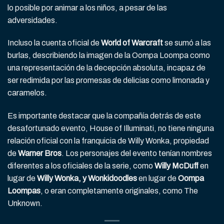
lo posible por animar a los niños, a pesar de las
adversidades.
Incluso la cuenta oficial de
World of Warcraft
se sumó a las
burlas, describiendo la imagen de la Oompa Loompa como
una representación de la decepción absoluta, incapaz de
ser redimida por las promesas de delicias como limonada y
caramelos.
Es importante destacar que la compañía detrás de este
desafortunado evento, House of Illuminati, no tiene ninguna
relación oficial con la franquicia de Willy Wonka, propiedad
de
Warner Bros
. Los personajes del evento tenían nombres
diferentes a los oficiales de la serie, como
Willy McDuff
en
lugar de
Willy Wonka, y Wonkidoodles
en lugar de
Oompa
Loompas
, o eran completamente originales, como The
Unknown.