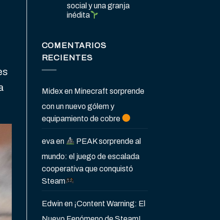
social y una granja
inédita
COMENTARIOS
RECIENTES
es
a
Midex
en
Minecraft sorprende
con un nuevo gólem y
equipamiento de cobre
eva
en
PEAK sorprende al
mundo: el juego de escalada
cooperativa que conquistó
Steam
Edwin
en
¡Content Warning: El
Nuevo Fenómeno de Steam!