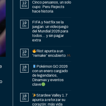
Cinco peruanos, un solo
12
Ene
cupo: Peru Rejects
hace historia
FIFA y Netflix se la
19
Dic
juegan: un videojuego
del Mundial 2026 para
todos… y sin pagar
extra
Riot apunta a un
19
Dic
“remake” encubierto
e
Pokémon GO 2026
18
Dic
con un enero cargado
de legendarios,
Dinamax y eventos
 o
clave
Stardew Valley 1.7
18
Dic
apunta a reforzar su
corazón: más vida