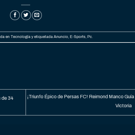
ada en
Tecnología
y etiquetada
Anuncio
,
E-Sports
,
Pc
.
¡Triunfo Épico de Persas FC! Reimond Manco Guía 
s de 34
Victoria