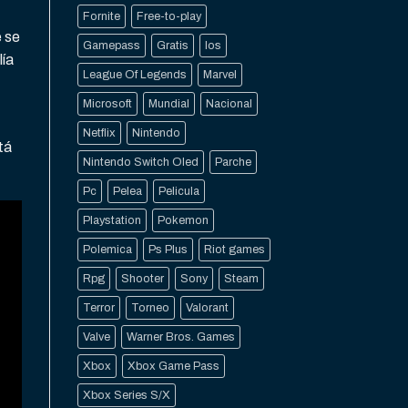
Fornite
Free-to-play
e se
Gamepass
Gratis
Ios
lía
League Of Legends
Marvel
Microsoft
Mundial
Nacional
Netflix
Nintendo
tá
Nintendo Switch Oled
Parche
Pc
Pelea
Pelicula
Playstation
Pokemon
Polemica
Ps Plus
Riot games
Rpg
Shooter
Sony
Steam
Terror
Torneo
Valorant
Valve
Warner Bros. Games
Xbox
Xbox Game Pass
Xbox Series S/X