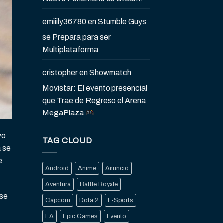
emiiily36780
en
Stumble Guys
se Prepara para ser
Multiplataforma
cristopher
en
Showmatch
Movistar: El evento presencial
que Trae de Regreso el Arena
MegaPlaza
vo
TAG CLOUD
a se
e
Android
Anime
Anuncio
Aventura
Battle Royale
 se
Capcom
Dota 2
E-Sports
EA
Epic Games
Evento