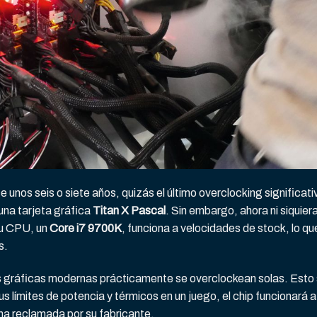
 unos seis o siete años, quizás el último overclocking significati
una tarjeta gráfica
Titan X Pascal
. Sin embargo, ahora ni siquier
su CPU, un
Core i7 9700K
, funciona a velocidades de stock, lo qu
s.
s gráficas modernas prácticamente se overclockean solas. Esto
us límites de potencia y térmicos en un juego, el chip funcionará a
ima reclamada por su fabricante.