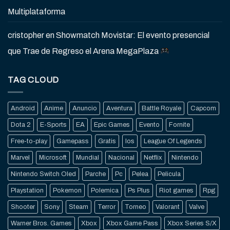
Multiplataforma
cristopher
en
Showmatch Movistar: El evento presencial
que Trae de Regreso el Arena MegaPlaza
TAG CLOUD
Android
Anime
Anuncio
Aventura
Battle Royale
Capcom
Dota 2
E-Sports
EA
Epic Games
Evento
Fornite
Free-to-play
Gamepass
Gratis
Ios
League Of Legends
Marvel
Microsoft
Mundial
Nacional
Netflix
Nintendo
Nintendo Switch Oled
Parche
Pc
Pelea
Pelicula
Playstation
Pokemon
Polemica
Ps Plus
Riot games
Rpg
Shooter
Sony
Steam
Terror
Torneo
Valorant
Valve
Warner Bros. Games
Xbox
Xbox Game Pass
Xbox Series S/X