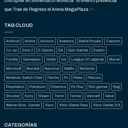
cristopher
en
Showmatch Movistar: El evento presencial
que Trae de Regreso el Arena MegaPlaza
TAG CLOUD
Android
Anime
Anuncio
Aventura
Battle Royale
Capcom
Co-op
Dota 2
E-Sports
EA
Epic Games
Evento
Fornite
Gamepass
Gratis
Ios
League Of Legends
Marvel
Microsoft
Mundial
Nacional
Netflix
Nintendo
Nintendo Switch Oled
Parche
Pc
Pelea
Pelicula
Playstation
Pokemon
Polemica
Ps Plus
Riot games
Rpg
Shooter
Sony
Steam
Terror
Torneo
Valorant
Valve
Warner Bros. Games
Xbox
Xbox Game Pass
Xbox Series S/X
CATEGORÍAS