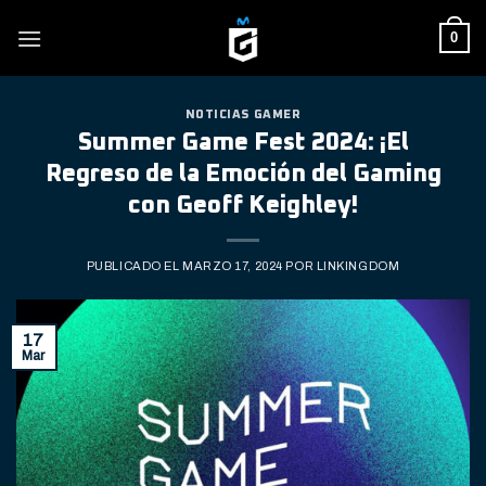
Skip
0
to
content
NOTICIAS GAMER
Summer Game Fest 2024: ¡El
Regreso de la Emoción del Gaming
con Geoff Keighley!
PUBLICADO EL
MARZO 17, 2024
POR
LINKINGDOM
17
Mar