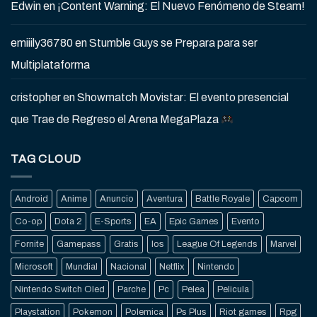
Edwin
en
¡Content Warning: El Nuevo Fenómeno de Steam!
emiiily36780
en
Stumble Guys se Prepara para ser
Multiplataforma
cristopher
en
Showmatch Movistar: El evento presencial
que Trae de Regreso el Arena MegaPlaza
TAG CLOUD
Android
Anime
Anuncio
Aventura
Battle Royale
Capcom
Co-op
Dota 2
E-Sports
EA
Epic Games
Evento
Fornite
Gamepass
Gratis
Ios
League Of Legends
Marvel
Microsoft
Mundial
Nacional
Netflix
Nintendo
Nintendo Switch Oled
Parche
Pc
Pelea
Pelicula
Playstation
Pokemon
Polemica
Ps Plus
Riot games
Rpg