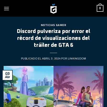
Skip
0
to
content
NOTICIAS GAMER
Discord pulveriza por error el
récord de visualizaciones del
tráiler de GTA 6
PUBLICADO EL
ABRIL 3, 2024
POR
LINKINGDOM
03
Abr