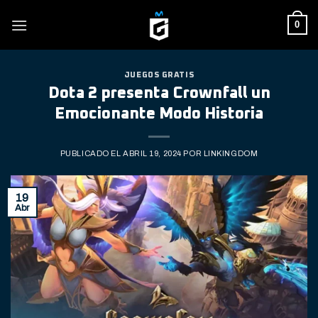
Skip
0
to
content
JUEGOS GRATIS
Dota 2 presenta Crownfall un
Emocionante Modo Historia
PUBLICADO EL
ABRIL 19, 2024
POR
LINKINGDOM
19
Abr