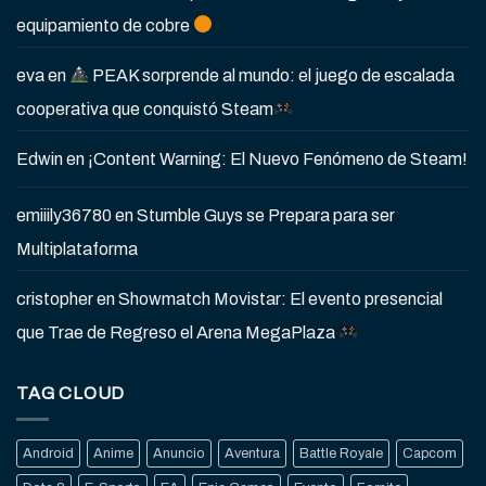
equipamiento de cobre
eva
en
PEAK sorprende al mundo: el juego de escalada
cooperativa que conquistó Steam
Edwin
en
¡Content Warning: El Nuevo Fenómeno de Steam!
emiiily36780
en
Stumble Guys se Prepara para ser
Multiplataforma
cristopher
en
Showmatch Movistar: El evento presencial
que Trae de Regreso el Arena MegaPlaza
TAG CLOUD
Android
Anime
Anuncio
Aventura
Battle Royale
Capcom