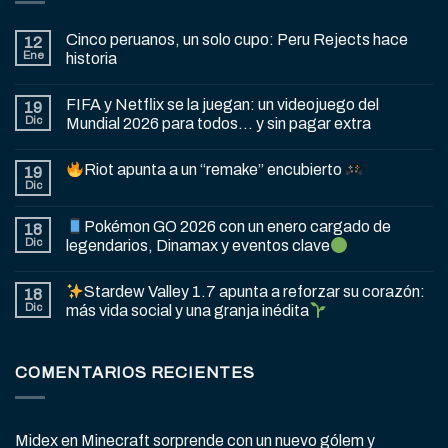
Cinco peruanos, un solo cupo: Peru Rejects hace
12
Ene
historia
FIFA y Netflix se la juegan: un videojuego del
19
Dic
Mundial 2026 para todos… y sin pagar extra
Riot apunta a un “remake” encubierto
19
Dic
Pokémon GO 2026 con un enero cargado de
18
Dic
legendarios, Dinamax y eventos clave
Stardew Valley 1.7 apunta a reforzar su corazón:
18
Dic
más vida social y una granja inédita
COMENTARIOS RECIENTES
Midex
en
Minecraft sorprende con un nuevo gólem y