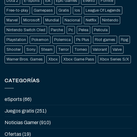
Dota 2
E-Sports
EA
Epic Games
Evento
Fornite
Free-to-play
Gamepass
Gratis
Ios
League Of Legends
Marvel
Microsoft
Mundial
Nacional
Netflix
Nintendo
Nintendo Switch Oled
Parche
Pc
Pelea
Pelicula
Playstation
Pokemon
Polemica
Ps Plus
Riot games
Rpg
Shooter
Sony
Steam
Terror
Torneo
Valorant
Valve
Warner Bros. Games
Xbox
Xbox Game Pass
Xbox Series S/X
CATEGORÍAS
eSports
(66)
Juegos gratis
(251)
Noticias Gamer
(910)
Ofertas
(19)