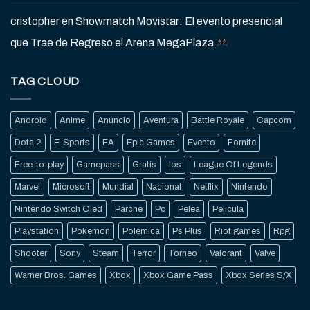
cristopher
en
Showmatch Movistar: El evento presencial
que Trae de Regreso el Arena MegaPlaza
TAG CLOUD
Android
Anime
Anuncio
Aventura
Battle Royale
Capcom
Dota 2
E-Sports
EA
Epic Games
Evento
Fornite
Free-to-play
Gamepass
Gratis
Ios
League Of Legends
Marvel
Microsoft
Mundial
Nacional
Netflix
Nintendo
Nintendo Switch Oled
Parche
Pc
Pelea
Pelicula
Playstation
Pokemon
Polemica
Ps Plus
Riot games
Rpg
Shooter
Sony
Steam
Terror
Torneo
Valorant
Valve
Warner Bros. Games
Xbox
Xbox Game Pass
Xbox Series S/X