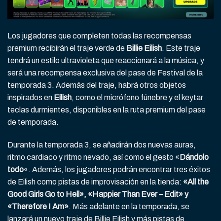
Los jugadores que completen todas las recompensas
premium recibirán el traje verde de
Billie Eilish
. Este traje
tendrá un estilo ultravioleta que reaccionará a la música, y
será una recompensa exclusiva del pase de Festival de la
temporada 3. Además del traje, habrá otros objetos
inspirados en
Eilish
, como el micrófono fúnebre y el keytar
teclas durmientes, disponibles en la ruta premium del pase
de temporada.
Durante la temporada 3, se añadirán dos nuevas auras,
ritmo cardiaco y ritmo nevado, así como el gesto «
Dándolo
todo
«. Además, los jugadores podrán encontrar tres éxitos
de Eilish como pistas de improvisación en la tienda:
«All the
Good Girls Go to Hell», «Happier Than Ever – Edit» y
«Therefore I Am»
. Más adelante en la temporada, se
lanzará un nuevo traje de Billie Eilish y más pistas de