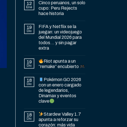
Cinco peruanos, un solo
12
Ene
cupo: Peru Rejects
hace historia
FIFA y Netflix se la
19
Dic
juegan: un videojuego
del Mundial 2026 para
todos… y sin pagar
extra
Riot apunta a un
19
Dic
“remake” encubierto
Pokémon GO 2026
18
Dic
con un enero cargado
de legendarios,
Dinamax y eventos
clave
Stardew Valley 1.7
18
Dic
apunta a reforzar su
corazón: más vida