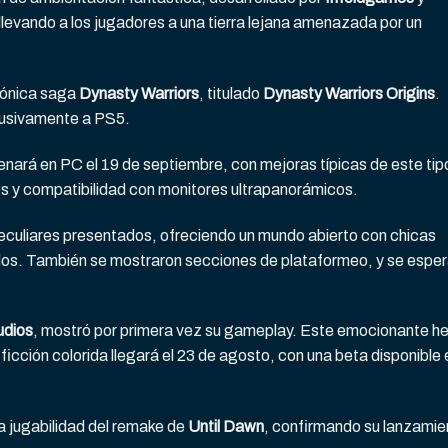
llevando a los jugadores a una tierra lejana amenazada por un
cónica saga
Dynasty Warriors
, titulado
Dynasty Warriors Origins
.
clusivamente a PS5.
enará en PC el 19 de septiembre, con mejoras típicas de este tip
s y compatibilidad con monitores ultrapanorámicos.
eculiares presentados, ofreciendo un mundo abierto con chicas
ndos. También se mostraron secciones de plataformeo, y se espe
udios
, mostró por primera vez su gameplay. Este emocionante h
ficción colorida llegará el 23 de agosto, con una beta disponible 
a jugabilidad del remake de
Until Dawn
, confirmando su lanzamie