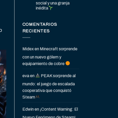
social y una granja
inédita
COMENTARIOS
o
RECIENTES
Midex
en
Minecraft sorprende
con un nuevo gólem y
equipamiento de cobre
eva
en
PEAK sorprende al
mundo: el juego de escalada
cooperativa que conquistó
Steam
Edwin
en
¡Content Warning: El
Nuevo Fenómeno de Steam!