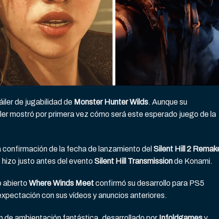
áiler de jugabilidad de
Monster Hunter Wilds
. Aunque su
áiler mostró por primera vez cómo será este esperado juego de la
confirmación de la fecha de lanzamiento del
Silent Hill 2 Remak
e hizo justo antes del evento
Silent Hill Transmission
de Konami.
o abierto
Where Winds Meet
confirmó su desarrollo para PS5
expectación con sus vídeos y anuncios anteriores.
 de ambientación fantástica, desarrollado por
Infoldgames
y