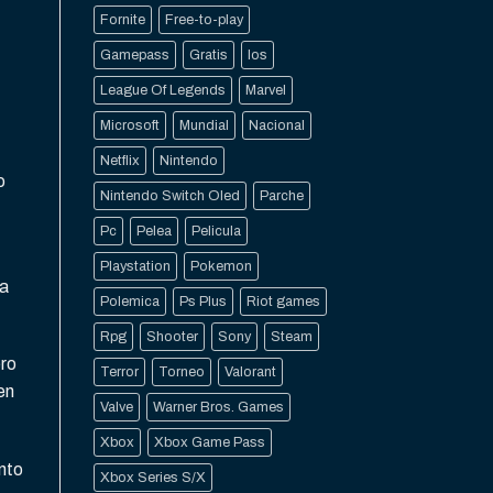
Fornite
Free-to-play
Gamepass
Gratis
Ios
League Of Legends
Marvel
Microsoft
Mundial
Nacional
Netflix
Nintendo
o
Nintendo Switch Oled
Parche
Pc
Pelea
Pelicula
Playstation
Pokemon
ra
Polemica
Ps Plus
Riot games
Rpg
Shooter
Sony
Steam
ero
Terror
Torneo
Valorant
en
Valve
Warner Bros. Games
Xbox
Xbox Game Pass
nto
Xbox Series S/X