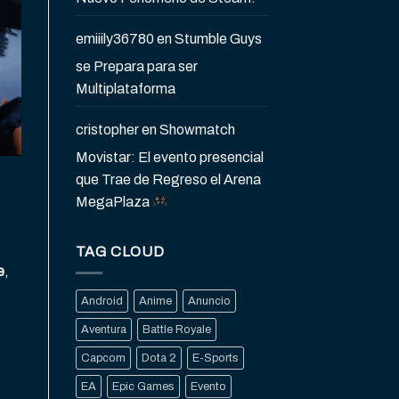
emiiily36780
en
Stumble Guys
se Prepara para ser
Multiplataforma
cristopher
en
Showmatch
Movistar: El evento presencial
que Trae de Regreso el Arena
MegaPlaza
TAG CLOUD
e
,
Android
Anime
Anuncio
Aventura
Battle Royale
Capcom
Dota 2
E-Sports
EA
Epic Games
Evento