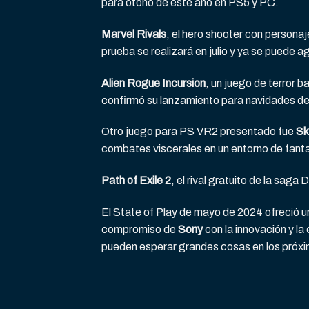
para otoño de este año en PS5 y PC.
Marvel Rivals
, el hero shooter con persona
prueba se realizará en julio y ya se puede a
Alien Rogue Incursion
, un juego de terror b
confirmó su lanzamiento para navidades d
Otro juego para PS VR2 presentado fue
S
combates viscerales en un entorno de fant
Path of Exile 2
, el rival gratuito de la sag
El State of Play de mayo de 2024 ofreció 
compromiso de
Sony
con la innovación y l
pueden esperar grandes cosas en los próx