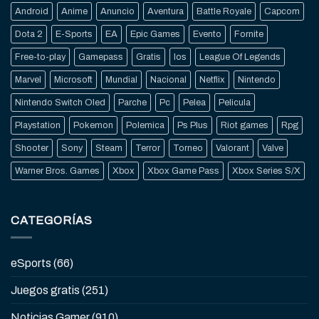
Android
Anime
Anuncio
Aventura
Battle Royale
Capcom
Dota 2
E-Sports
EA
Epic Games
Evento
Fornite
Free-to-play
Gamepass
Gratis
Ios
League Of Legends
Marvel
Microsoft
Mundial
Nacional
Netflix
Nintendo
Nintendo Switch Oled
Parche
Pc
Pelea
Pelicula
Playstation
Pokemon
Polemica
Ps Plus
Riot games
Rpg
Shooter
Sony
Steam
Terror
Torneo
Valorant
Valve
Warner Bros. Games
Xbox
Xbox Game Pass
Xbox Series S/X
CATEGORÍAS
eSports
(66)
Juegos gratis
(251)
Noticias Gamer
(910)