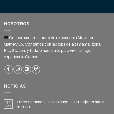
NOSOTROS
Conoce nuestro centro de experiencia Movistar
GameClub. Contamos con laptops de alta gama, zona
PlayStation, y todo lo necesario para vivir la mejor
experiencia Gamer.
NOTICIAS
Cinco peruanos, un solo cupo: Peru Rejects hace
12
Ene
historia