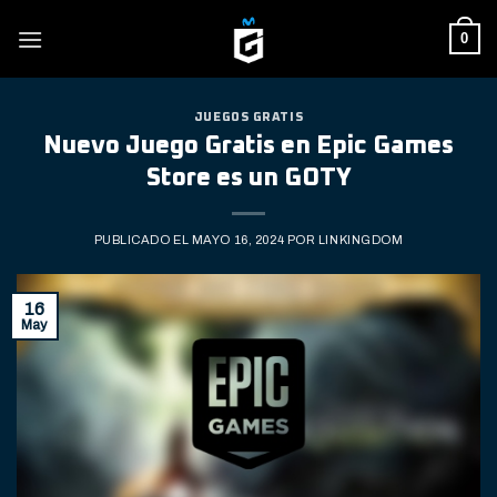
Skip
0
to
content
JUEGOS GRATIS
Nuevo Juego Gratis en Epic Games
Store es un GOTY
PUBLICADO EL
MAYO 16, 2024
POR
LINKINGDOM
16
May