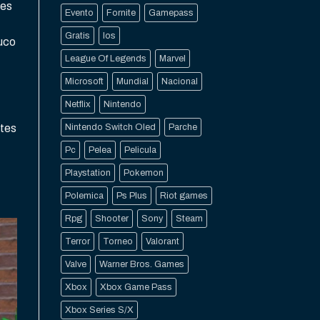
nes
Evento
Fornite
Gamepass
Gratis
Ios
ruco
League Of Legends
Marvel
Microsoft
Mundial
Nacional
Netflix
Nintendo
ntes
Nintendo Switch Oled
Parche
Pc
Pelea
Pelicula
Playstation
Pokemon
Polemica
Ps Plus
Riot games
Rpg
Shooter
Sony
Steam
Terror
Torneo
Valorant
Valve
Warner Bros. Games
Xbox
Xbox Game Pass
Xbox Series S/X