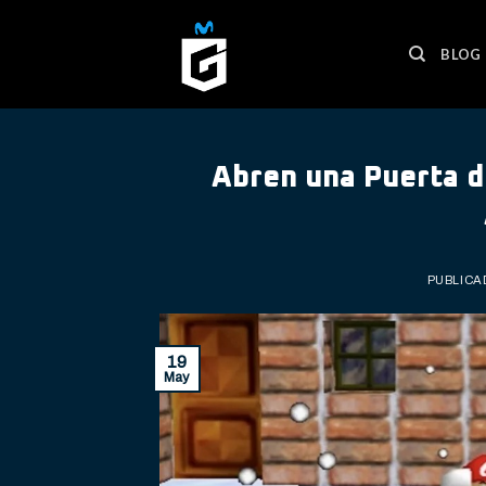
Skip
to
BLOG
content
Abren una Puerta d
PUBLICA
19
May