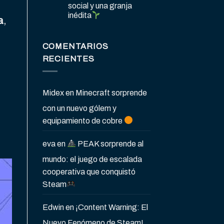
social y una granja
inédita
a
,
COMENTARIOS
RECIENTES
Midex
en
Minecraft sorprende
con un nuevo gólem y
equipamiento de cobre
eva
en
PEAK sorprende al
mundo: el juego de escalada
cooperativa que conquistó
Steam
Edwin
en
¡Content Warning: El
Nuevo Fenómeno de Steam!