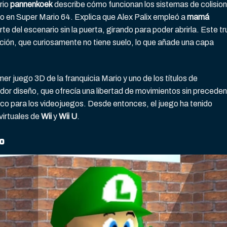
rio
pannenkoek
describe cómo funcionan los sistemas de colisio
io en Super Mario 64. Explica que Alex Palix empleó a
mamá
te del escenario sin la puerta, girando para poder abrirla. Este t
ación, que curiosamente no tiene suelo, lo que añade una capa
er juego 3D de la franquicia Mario y uno de los títulos de
ador diseño, que ofrecía una libertad de movimientos sin precede
co para los videojuegos. Desde entonces, el juego ha tenido
virtuales de
Wii
y
Wii U
.
o