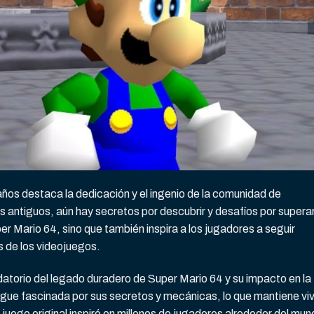
ños destaca la dedicación y el ingenio de la comunidad de
 antiguos, aún hay secretos por descubrir y desafíos por superar
er Mario 64, sino que también inspira a los jugadores a seguir
s de los videojuegos.
datorio del legado duradero de Super Mario 64 y su impacto en la
igue fascinada por sus secretos y mecánicas, lo que mantiene vi
l juego original inspiró en millones de jugadores alrededor del mun