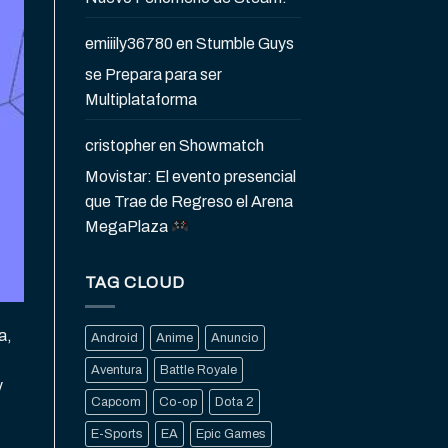
emiiily36780
en
Stumble Guys
se Prepara para ser
Multiplataforma
cristopher
en
Showmatch
Movistar: El evento presencial
que Trae de Regreso el Arena
MegaPlaza
TAG CLOUD
a,
Android
Anime
Anuncio
Aventura
Battle Royale
y
Capcom
Co-op
Dota 2
E-Sports
EA
Epic Games