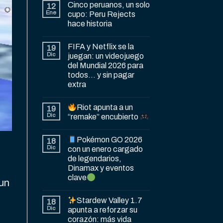
Cinco peruanos, un solo
12
Ene
cupo: Peru Rejects
hace historia
FIFA y Netflix se la
19
Dic
juegan: un videojuego
del Mundial 2026 para
todos… y sin pagar
extra
Riot apunta a un
19
Dic
“remake” encubierto
Pokémon GO 2026
18
Dic
con un enero cargado
de legendarios,
Dinamax y eventos
clave
 un
Stardew Valley 1.7
18
Dic
apunta a reforzar su
corazón: más vida