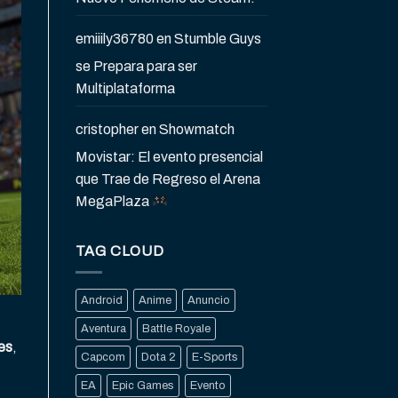
emiiily36780
en
Stumble Guys
se Prepara para ser
Multiplataforma
cristopher
en
Showmatch
Movistar: El evento presencial
que Trae de Regreso el Arena
MegaPlaza
TAG CLOUD
Android
Anime
Anuncio
Aventura
Battle Royale
es
,
Capcom
Dota 2
E-Sports
EA
Epic Games
Evento