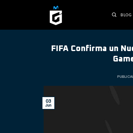
Skip
to
BLOG
content
FIFA Confirma un Nu
Game
PUBLICA
03
Jun