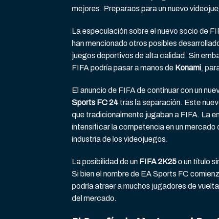
mejores. Preparaos para un nuevo videoju
La especulación sobre el nuevo socio de F
han mencionado otros posibles desarrollad
juegos deportivos de alta calidad. Sin emba
FIFA podría pasar a manos de
Konami
, par
El anuncio de FIFA de continuar con un nue
Sports FC 24
tras la separación. Este nue
que tradicionalmente jugaban a FIFA. La e
intensificar la competencia en un mercado q
industria de los videojuegos.
La posibilidad de un
FIFA 2K25
o un título s
Si bien el nombre de EA Sports FC comienza
podría atraer a muchos jugadores de vuelta,
del mercado.