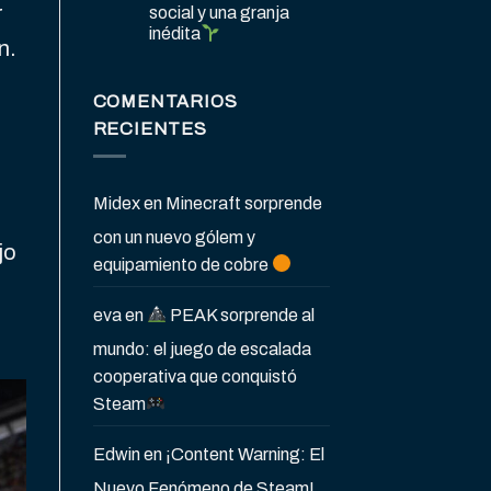
r
social y una granja
inédita
n.
COMENTARIOS
RECIENTES
Midex
en
Minecraft sorprende
con un nuevo gólem y
jo
equipamiento de cobre
eva
en
PEAK sorprende al
mundo: el juego de escalada
cooperativa que conquistó
Steam
Edwin
en
¡Content Warning: El
Nuevo Fenómeno de Steam!