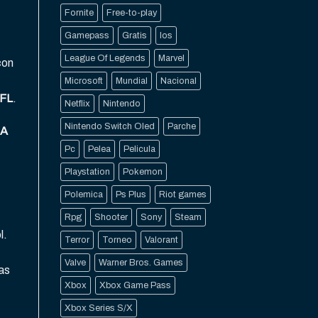
Fornite
Free-to-play
Gamepass
Gratis
Ios
League Of Legends
Marvel
con
Microsoft
Mundial
Nacional
FL
.
Netflix
Nintendo
Nintendo Switch Oled
Parche
A
Pc
Pelea
Pelicula
Playstation
Pokemon
Polemica
Ps Plus
Riot games
Rpg
Shooter
Sony
Steam
l.
Terror
Torneo
Valorant
Valve
Warner Bros. Games
vas
Xbox
Xbox Game Pass
Xbox Series S/X