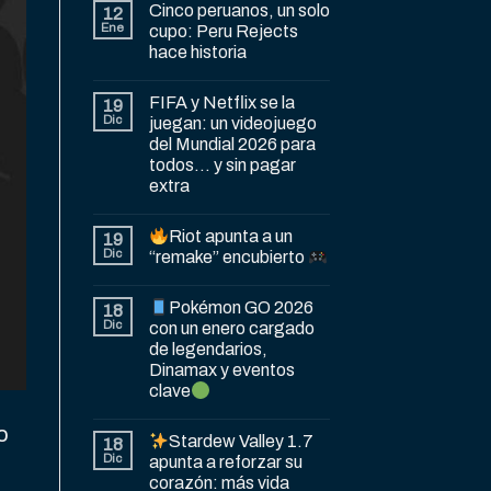
Cinco peruanos, un solo
12
Ene
cupo: Peru Rejects
hace historia
FIFA y Netflix se la
19
Dic
juegan: un videojuego
del Mundial 2026 para
todos… y sin pagar
extra
Riot apunta a un
19
Dic
“remake” encubierto
Pokémon GO 2026
18
Dic
con un enero cargado
de legendarios,
Dinamax y eventos
clave
o
Stardew Valley 1.7
18
Dic
apunta a reforzar su
corazón: más vida