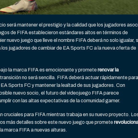
cio será mantener el prestigio y la calidad que los jugadores asoc
juegos de FIFA establecieron estándares altos en términos de
ier nuevo juego que lleve el nombre FIFA deberá no solo igualar, 
 los jugadores de cambiar de EA Sports FC a la nueva oferta de
l bajo la marca FIFA es emocionante y promete
renovar la
 transición no será sencilla. FIFA deberá actuar rápidamente par
 EA Sports FC y mantener la lealtad de sus jugadores. Con
ible nuevo socio, el futuro del videojuego FIFA parece
umplir con las altas expectativas de la comunidad gamer.
n cruciales para FIFA mientras trabaja en su nuevo proyecto. Lo
sos más detalles sobre este nuevo juego que promete
revoluciona
r la marca FIFA a nuevas alturas.