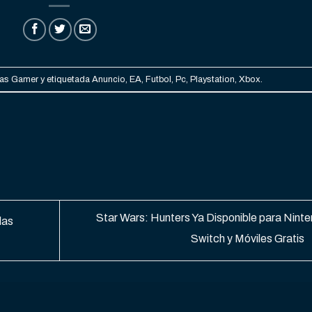
ias Gamer
y etiquetada
Anuncio
,
EA
,
Futbol
,
Pc
,
Playstation
,
Xbox
.
Star Wars: Hunters Ya Disponible para Nint
las
Switch y Móviles Gratis