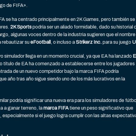
ego de FIFA».
IFA se ha centrado principalmente en 2K Games, pero también se
ores.
2K Sports
podría ser un aliado formidable, dado su historial 
rgo, algunas voces dentro de la industria sugieren que el nombre
a rebautizar su
eFootball
, o incluso a
Strikerz Inc.
para su juego
U
vo simulador llega en un momento crucial, ya que EA ha lanzado
E
vo título de EA ha comenzado a establecerse entre los jugadores
ntrada de un nuevo competidor bajo la marca FIFA podría
ue año tras año sigue siendo uno de los más lucrativos en la
imilar podría significar una nueva era para los simuladores de fútbo
 a ganar terreno, la
marca FIFA
tiene un peso significativo que
 especialmente si el juego logra cumplir con las altas expectati