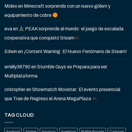
Midex
en
Minecraft sorprende con un nuevo gólem y
equipamiento de cobre
eva
en
PEAK sorprende al mundo: el juego de escalada
cooperativa que conquistó Steam
Edwin
en
¡Content Warning: El Nuevo Fenómeno de Steam!
emiiily36780
en
Stumble Guys se Prepara para ser
Multiplataforma
cristopher
en
Showmatch Movistar: El evento presencial
que Trae de Regreso el Arena MegaPlaza
TAG CLOUD
Android
Anime
Anuncio
Aventura
Battle Royale
Capcom