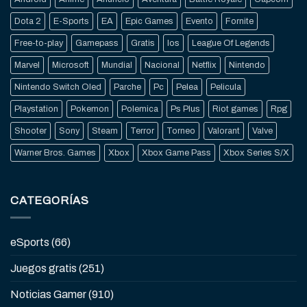
Dota 2
E-Sports
EA
Epic Games
Evento
Fornite
Free-to-play
Gamepass
Gratis
Ios
League Of Legends
Marvel
Microsoft
Mundial
Nacional
Netflix
Nintendo
Nintendo Switch Oled
Parche
Pc
Pelea
Pelicula
Playstation
Pokemon
Polemica
Ps Plus
Riot games
Rpg
Shooter
Sony
Steam
Terror
Torneo
Valorant
Valve
Warner Bros. Games
Xbox
Xbox Game Pass
Xbox Series S/X
CATEGORÍAS
eSports
(66)
Juegos gratis
(251)
Noticias Gamer
(910)