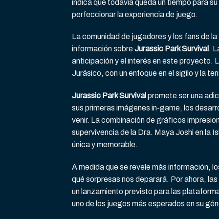
indica que todavía queda un tiempo para su l
perfeccionar la experiencia de juego.
La comunidad de jugadores y los fans de la
información sobre
Jurassic Park Survival
. 
anticipación y el interés en este proyecto.
Jurásico, con un enfoque en el sigilo y la 
Jurassic Park Survival
promete ser una adic
sus primeras imágenes in-game, los desarro
venir. La combinación de gráficos impresiona
supervivencia de la Dra. Maya Joshi en la I
única y memorable.
A medida que se revele más información, lo
qué sorpresas nos deparará. Por ahora, las
un lanzamiento previsto para las platafor
uno de los juegos más esperados en su gén