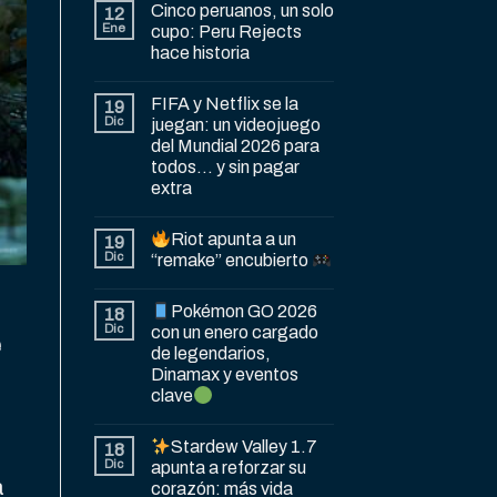
Cinco peruanos, un solo
12
Ene
cupo: Peru Rejects
hace historia
FIFA y Netflix se la
19
Dic
juegan: un videojuego
del Mundial 2026 para
todos… y sin pagar
extra
Riot apunta a un
19
Dic
“remake” encubierto
Pokémon GO 2026
18
Dic
con un enero cargado
e
de legendarios,
Dinamax y eventos
clave
Stardew Valley 1.7
18
Dic
apunta a reforzar su
a
corazón: más vida