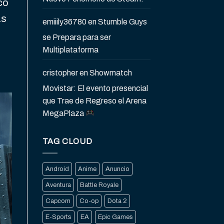
ico
as
emiiily36780
en
Stumble Guys
se Prepara para ser
Multiplataforma
cristopher
en
Showmatch
Movistar: El evento presencial
que Trae de Regreso el Arena
MegaPlaza
TAG CLOUD
Android
Anime
Anuncio
Aventura
Battle Royale
Capcom
Co-op
Dota 2
E-Sports
EA
Epic Games