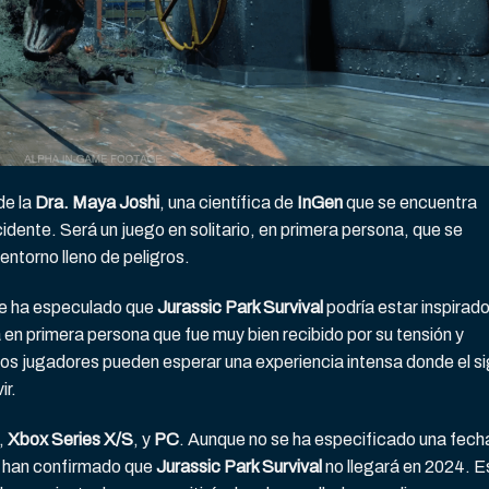
de la
Dra. Maya Joshi
, una científica de
InGen
que se encuentra
idente. Será un juego en solitario, en primera persona, que se
 entorno lleno de peligros.
se ha especulado que
Jurassic Park Survival
podría estar inspirad
 en primera persona que fue muy bien recibido por su tensión y
s jugadores pueden esperar una experiencia intensa donde el si
ir.
,
Xbox Series X/S
, y
PC
. Aunque no se ha especificado una fech
s han confirmado que
Jurassic Park Survival
no llegará en 2024. E