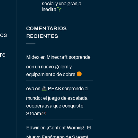
social y una granja
inédita
COMENTARIOS
los
RECIENTES
re
Midex
en
Minecraft sorprende
con un nuevo gólem y
equipamiento de cobre
eva
en
PEAK sorprende al
mundo: el juego de escalada
cooperativa que conquistó
Steam
Edwin
en
¡Content Warning: El
Nuevo Fenómeno de Steam!