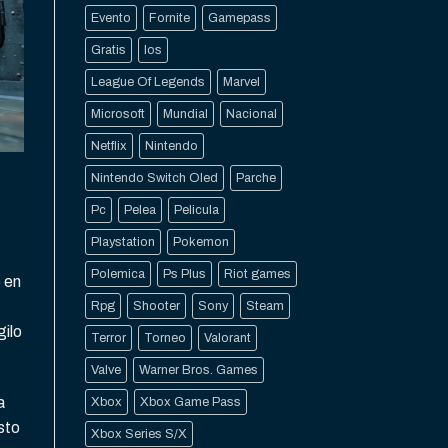
Evento
Fornite
Gamepass
Gratis
Ios
League Of Legends
Marvel
Microsoft
Mundial
Nacional
Netflix
Nintendo
Nintendo Switch Oled
Parche
Pc
Pelea
Pelicula
Playstation
Pokemon
Polemica
Ps Plus
Riot games
o en
Rpg
Shooter
Sony
Steam
gilo
Terror
Torneo
Valorant
Valve
Warner Bros. Games
a
Xbox
Xbox Game Pass
sto
Xbox Series S/X