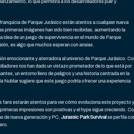
anzamiento, lo que permitirá a los desarrolladores pulir y
 franquicia de Parque Jurásico están atentos a cualquier nueva
Las primeras imágenes han sido bien recibidas, aumentando la
 La idea de un juego de supervivencia en el mundo de Parque
tensión, es algo que muchos esperan con ansias.
ión emocionante y aterradora al universo de Parque Jurásico. Co
lladores nos han dado un vistazo prometedor de lo que está por
ntes, un entorno lleno de peligros y una historia centrada en la
sla Nublar sugiere que este juego podría ofrecer una experiencia
s fans estarán atentos para ver cómo evoluciona este proyecto 
 primeras impresiones son positivas y el hype sigue creciendo. C
mas de nueva generación y PC,
Jurassic Park Survival
se perfila c
ero.