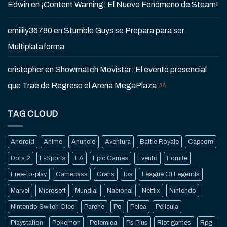
Edwin
en
¡Content Warning: El Nuevo Fenómeno de Steam!
emiiily36780
en
Stumble Guys se Prepara para ser
Multiplataforma
cristopher
en
Showmatch Movistar: El evento presencial
que Trae de Regreso el Arena MegaPlaza
TAG CLOUD
Android
Anime
Anuncio
Aventura
Battle Royale
Capcom
Dota 2
E-Sports
EA
Epic Games
Evento
Fornite
Free-to-play
Gamepass
Gratis
Ios
League Of Legends
Marvel
Microsoft
Mundial
Nacional
Netflix
Nintendo
Nintendo Switch Oled
Parche
Pc
Pelea
Pelicula
Playstation
Pokemon
Polemica
Ps Plus
Riot games
Rpg