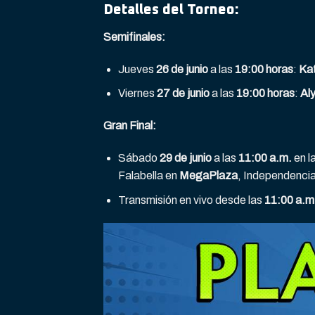
Detalles del Torneo:
Semifinales:
Jueves
26 de junio
a las
19:00 horas
:
Ka
Viernes
27 de junio
a las
19:00 horas
:
Al
Gran Final:
Sábado
29 de junio
a las
11:00 a.m.
en l
Falabella en
MegaPlaza
, Independencia
Transmisión en vivo desde las
11:00 a.m