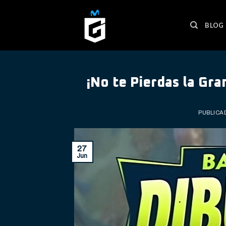
Skip
to
BLOG
content
¡No te Pierdas la Gr
PUBLICA
27
Jun