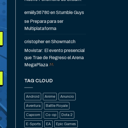
emiiily36780
en
Stumble Guys
se Prepara para ser
Multiplataforma
cristopher
en
Showmatch
Movistar: El evento presencial
que Trae de Regreso el Arena
MegaPlaza
TAG CLOUD
Android
Anime
Anuncio
Aventura
Battle Royale
Capcom
Co-op
Dota 2
E-Sports
EA
Epic Games