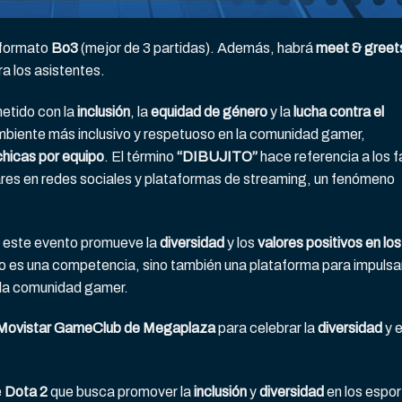
n formato
Bo3
(mejor de 3 partidas). Además, habrá
meet & greet
ra los asistentes.
etido con la
inclusión
, la
equidad de género
y la
lucha contra el
ambiente más inclusivo y respetuoso en la comunidad gamer,
chicas por equipo
. El término
“DIBUJITO”
hace referencia a los f
res en redes sociales y plataformas de streaming, un fenómeno
, este evento promueve la
diversidad
y los
valores positivos en los
o es una competencia, sino también una plataforma para impulsar
la comunidad gamer.
Movistar GameClub de Megaplaza
para celebrar la
diversidad
y e
e
Dota 2
que busca promover la
inclusión
y
diversidad
en los espor