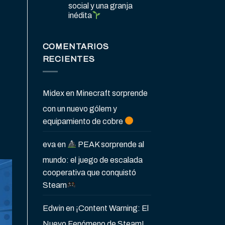
social y una granja
inédita
COMENTARIOS
RECIENTES
Midex
en
Minecraft sorprende
con un nuevo gólem y
equipamiento de cobre
eva
en
PEAK sorprende al
mundo: el juego de escalada
cooperativa que conquistó
Steam
Edwin
en
¡Content Warning: El
Nuevo Fenómeno de Steam!