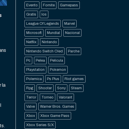
Evento
Fornite
Gamepass
Gratis
Ios
s
League Of Legends
Marvel
Microsoft
Mundial
Nacional
Netflix
Nintendo
ans
Nintendo Switch Oled
Parche
Pc
Pelea
Pelicula
Playstation
Pokemon
Polemica
Ps Plus
Riot games
 la
Rpg
Shooter
Sony
Steam
Terror
Torneo
Valorant
l
Valve
Warner Bros. Games
Xbox
Xbox Game Pass
Xbox Series S/X
ts.