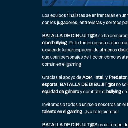
Los equipos finalistas se enfrentarán en u
con los jugadores, entrevistas y sorteos pa
BATALLA DE DIBUJIT@S
se ha comprom
ciberbullying
. Este torneo busca crear un 
exigiendo la participación de al menos
dos 
que usan personajes de ficción como avata
común en el gaming.
Gracias al apoyo de
Acer
,
Intel
, y
Predator
esports
.
BATALLA DE DIBUJIT@S
no sol
equidad de género
y combatir el
bullying
en 
Invitamos a todos a unirse a nosotros en el
talento en el gaming
. ¡No te lo pierdas!
BATALLA DE DIBUJIT@S
es un torneo d