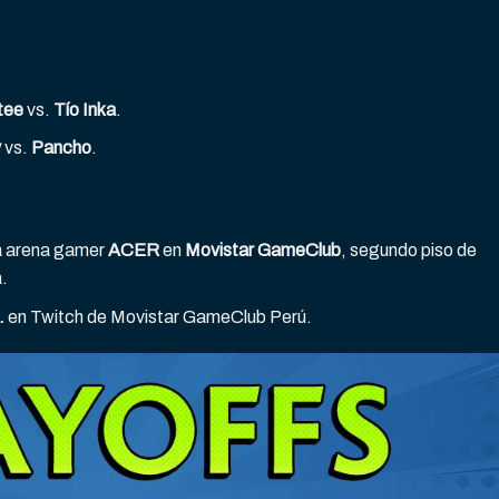
tee
vs.
Tío Inka
.
y
vs.
Pancho
.
a arena gamer
ACER
en
Movistar GameClub
, segundo piso de
.
.
en
Twitch de Movistar GameClub Perú
.