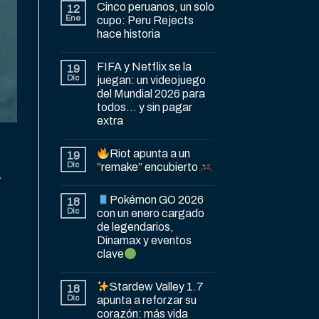
Cinco peruanos, un solo
12
Ene
cupo: Peru Rejects
hace historia
FIFA y Netflix se la
19
Dic
juegan: un videojuego
del Mundial 2026 para
todos… y sin pagar
extra
r
Riot apunta a un
19
Dic
“remake” encubierto
a
Pokémon GO 2026
18
Dic
con un enero cargado
de legendarios,
Dinamax y eventos
clave
Stardew Valley 1.7
18
Dic
apunta a reforzar su
corazón: más vida