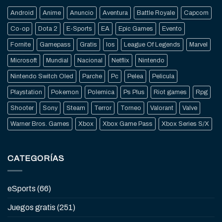
Android
Anime
Anuncio
Aventura
Battle Royale
Capcom
Co-op
Dota 2
E-Sports
EA
Epic Games
Evento
Fornite
Gamepass
Gratis
Ios
League Of Legends
Marvel
Microsoft
Mundial
Nacional
Netflix
Nintendo
Nintendo Switch Oled
Parche
Pc
Pelea
Pelicula
Playstation
Pokemon
Polemica
Ps Plus
Riot games
Rpg
Shooter
Sony
Steam
Terror
Torneo
Valorant
Valve
Warner Bros. Games
Xbox
Xbox Game Pass
Xbox Series S/X
CATEGORÍAS
eSports
(66)
Juegos gratis
(251)