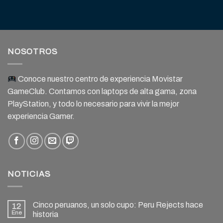
NOSOTROS
Conoce nuestro centro de experiencia Movistar
GameClub. Contamos con laptops de alta gama, zona
PlayStation, y todo lo necesario para vivir la mejor
experiencia Gamer.
NOTICIAS
Cinco peruanos, un solo cupo: Peru Rejects hace
12
Ene
historia