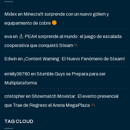
Midex
en
Minecraft sorprende con un nuevo gólem y
equipamiento de cobre
eva
en
PEAK sorprende al mundo: el juego de escalada
cooperativa que conquistó Steam
Edwin
en
¡Content Warning: El Nuevo Fenómeno de Steam!
emiiily36780
en
Stumble Guys se Prepara para ser
Multiplataforma
cristopher
en
Showmatch Movistar: El evento presencial
que Trae de Regreso el Arena MegaPlaza
TAG CLOUD