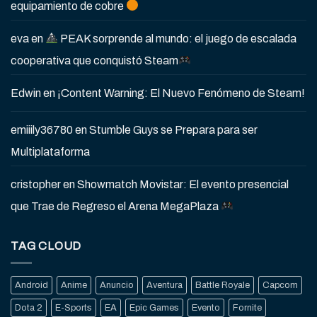
equipamiento de cobre
eva
en
PEAK sorprende al mundo: el juego de escalada
cooperativa que conquistó Steam
Edwin
en
¡Content Warning: El Nuevo Fenómeno de Steam!
emiiily36780
en
Stumble Guys se Prepara para ser
Multiplataforma
cristopher
en
Showmatch Movistar: El evento presencial
que Trae de Regreso el Arena MegaPlaza
TAG CLOUD
Android
Anime
Anuncio
Aventura
Battle Royale
Capcom
Dota 2
E-Sports
EA
Epic Games
Evento
Fornite