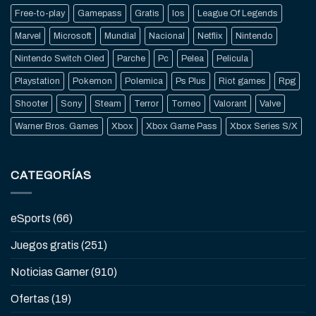
Free-to-play
Gamepass
Gratis
Ios
League Of Legends
Marvel
Microsoft
Mundial
Nacional
Netflix
Nintendo
Nintendo Switch Oled
Parche
Pc
Pelea
Pelicula
Playstation
Pokemon
Polemica
Ps Plus
Riot games
Rpg
Shooter
Sony
Steam
Terror
Torneo
Valorant
Valve
Warner Bros. Games
Xbox
Xbox Game Pass
Xbox Series S/X
CATEGORÍAS
eSports
(66)
Juegos gratis
(251)
Noticias Gamer
(910)
Ofertas
(19)