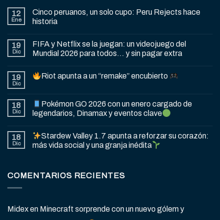
Cinco peruanos, un solo cupo: Peru Rejects hace
12
Ene
historia
FIFA y Netflix se la juegan: un videojuego del
19
Dic
Mundial 2026 para todos… y sin pagar extra
Riot apunta a un “remake” encubierto
19
Dic
Pokémon GO 2026 con un enero cargado de
18
Dic
legendarios, Dinamax y eventos clave
Stardew Valley 1.7 apunta a reforzar su corazón:
18
Dic
más vida social y una granja inédita
COMENTARIOS RECIENTES
Midex
en
Minecraft sorprende con un nuevo gólem y