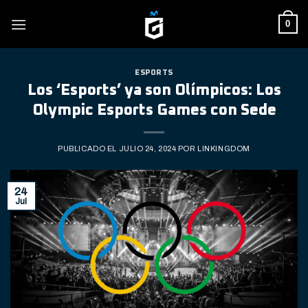
Skip
0
to
content
ESPORTS
Los ‘Esports’ ya son Olímpicos: Los
Olympic Esports Games con Sede
PUBLICADO EL
JULIO 24, 2024
POR
LINKINGDOM
24
Jul