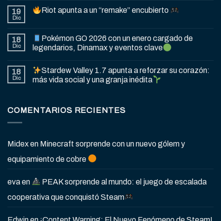
Riot apunta a un “remake” encubierto
19
Dic
Pokémon GO 2026 con un enero cargado de
18
Dic
legendarios, Dinamax y eventos clave
Stardew Valley 1.7 apunta a reforzar su corazón:
18
Dic
más vida social y una granja inédita
COMENTARIOS RECIENTES
Midex
en
Minecraft sorprende con un nuevo gólem y
equipamiento de cobre
eva
en
PEAK sorprende al mundo: el juego de escalada
cooperativa que conquistó Steam
Edwin
en
¡Content Warning: El Nuevo Fenómeno de Steam!