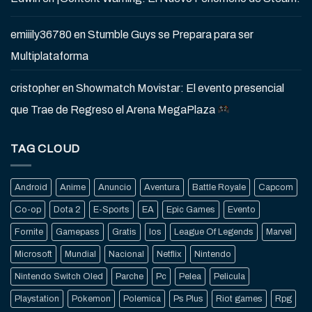
emiiily36780
en
Stumble Guys se Prepara para ser
Multiplataforma
cristopher
en
Showmatch Movistar: El evento presencial
que Trae de Regreso el Arena MegaPlaza
TAG CLOUD
Android
Anime
Anuncio
Aventura
Battle Royale
Capcom
Co-op
Dota 2
E-Sports
EA
Epic Games
Evento
Fornite
Gamepass
Gratis
Ios
League Of Legends
Marvel
Microsoft
Mundial
Nacional
Netflix
Nintendo
Nintendo Switch Oled
Parche
Pc
Pelea
Pelicula
Playstation
Pokemon
Polemica
Ps Plus
Riot games
Rpg