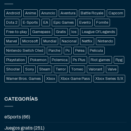
Android
Anime
Anuncio
Aventura
Battle Royale
Capcom
Dota 2
E-Sports
EA
Epic Games
Evento
Fornite
Free-to-play
Gamepass
Gratis
Ios
League Of Legends
Marvel
Microsoft
Mundial
Nacional
Netflix
Nintendo
Nintendo Switch Oled
Parche
Pc
Pelea
Pelicula
Playstation
Pokemon
Polemica
Ps Plus
Riot games
Rpg
Shooter
Sony
Steam
Terror
Torneo
Valorant
Valve
Warner Bros. Games
Xbox
Xbox Game Pass
Xbox Series S/X
CATEGORÍAS
eSports
(66)
Juegos gratis
(251)