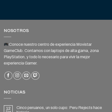
NOSOTROS
Conoce nuestro centro de experiencia Movistar
GameClub. Contamos con laptops de alta gama, zona
PlayStation, y todo lo necesario para vivir la mejor
experiencia Gamer.
NOTICIAS
Cinco peruanos, un solo cupo: Peru Rejects hace
12
Ene