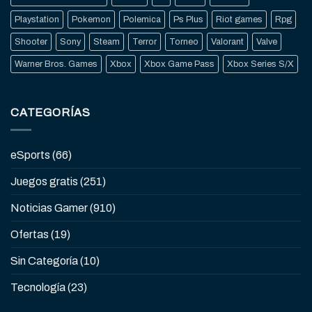
Playstation
Pokemon
Polemica
Ps Plus
Riot games
Rpg
Shooter
Sony
Steam
Terror
Torneo
Valorant
Valve
Warner Bros. Games
Xbox
Xbox Game Pass
Xbox Series S/X
CATEGORÍAS
eSports
(66)
Juegos gratis
(251)
Noticias Gamer
(910)
Ofertas
(19)
Sin Categoría
(10)
Tecnología
(23)