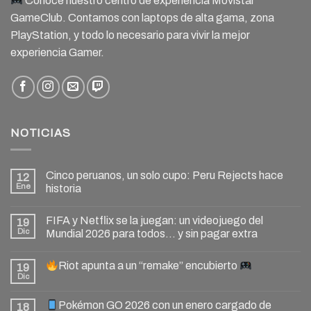
Conoce nuestro centro de experiencia Movistar
GameClub. Contamos con laptops de alta gama, zona
PlayStation, y todo lo necesario para vivir la mejor
experiencia Gamer.
NOTICIAS
Cinco peruanos, un solo cupo: Peru Rejects hace
12
Ene
historia
FIFA y Netflix se la juegan: un videojuego del
19
Dic
Mundial 2026 para todos… y sin pagar extra
Riot apunta a un “remake” encubierto
19
Dic
Pokémon GO 2026 con un enero cargado de
18