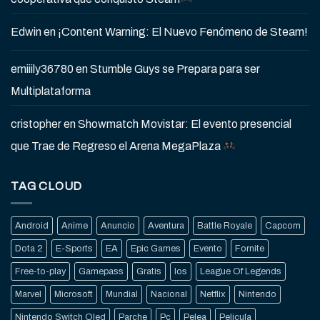
Edwin
en
¡Content Warning: El Nuevo Fenómeno de Steam!
emiiily36780
en
Stumble Guys se Prepara para ser
Multiplataforma
cristopher
en
Showmatch Movistar: El evento presencial
que Trae de Regreso el Arena MegaPlaza
TAG CLOUD
Android
Anime
Anuncio
Aventura
Battle Royale
Capcom
Dota 2
E-Sports
EA
Epic Games
Evento
Fornite
Free-to-play
Gamepass
Gratis
Ios
League Of Legends
Marvel
Microsoft
Mundial
Nacional
Netflix
Nintendo
Nintendo Switch Oled
Parche
Pc
Pelea
Pelicula