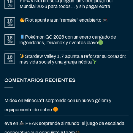
FIFA y Netflix se la juegan: un videojuego del
19
Dic
Mundial 2026 para todos… y sin pagar extra
Riot apunta a un “remake” encubierto
19
Dic
Pokémon GO 2026 con un enero cargado de
18
Dic
legendarios, Dinamax y eventos clave
Stardew Valley 1.7 apunta a reforzar su corazón:
18
Dic
más vida social y una granja inédita
COMENTARIOS RECIENTES
Midex
en
Minecraft sorprende con un nuevo gólem y
equipamiento de cobre
eva
en
PEAK sorprende al mundo: el juego de escalada
cooperativa que conquistó Steam