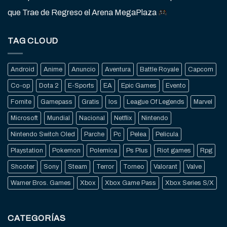
que Trae de Regreso el Arena MegaPlaza
TAG CLOUD
Android
Anime
Anuncio
Aventura
Battle Royale
Capcom
Co-op
Dota 2
E-Sports
EA
Epic Games
Evento
Fornite
Gamepass
Gratis
Ios
League Of Legends
Marvel
Microsoft
Mundial
Nacional
Netflix
Nintendo
Nintendo Switch Oled
Parche
Pc
Pelea
Pelicula
Playstation
Pokemon
Polemica
Ps Plus
Riot games
Rpg
Shooter
Sony
Steam
Terror
Torneo
Valorant
Valve
Warner Bros. Games
Xbox
Xbox Game Pass
Xbox Series S/X
CATEGORÍAS