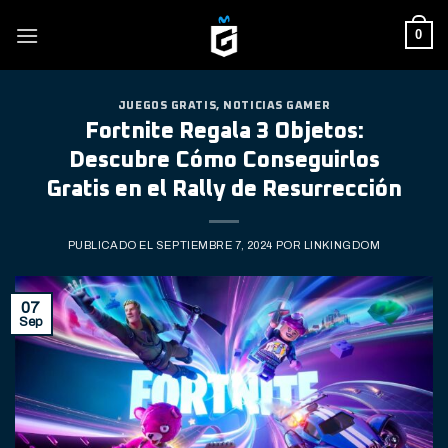
Skip
0
to
content
JUEGOS GRATIS
,
NOTICIAS GAMER
Fortnite Regala 3 Objetos:
Descubre Cómo Conseguirlos
Gratis en el Rally de Resurrección
PUBLICADO EL
SEPTIEMBRE 7, 2024
POR
LINKINGDOM
07
Sep